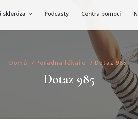
á skleróza
Podcasty
Centra pomoci
N
Domů
Poradna lékaře
Dotaz 985
/
/
Dotaz 985