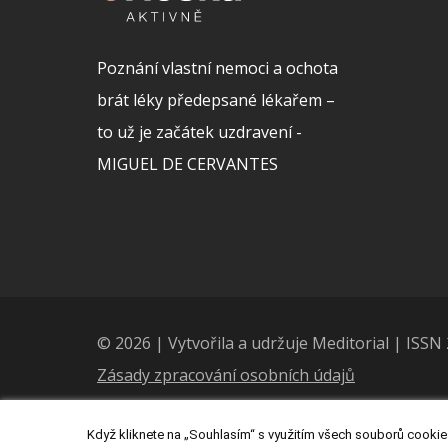
Poznání vlastní nemoci a ochota
brát léky předepsané lékařem –
to už je začátek uzdravení -
MIGUEL DE CERVANTES
© 2026 | Vytvořila a udržuje Meditorial | ISS
Zásady zpracování osobních údajů
Když kliknete na „Souhlasím“ s využitím všech souborů cookies