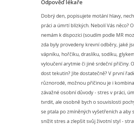
Odpověď lékaře
Dobrý den, popisujete motání hlavy, nechu
práci a úmrtí blízkých. Nebolí Vás něco? O
nemám k dispozici (soudím podle MR mozku
zda byly provedeny krevní odběry, jaké jso
vápníku, hořčíku, draslíku, sodíku, glyke
vyloučení arytmie či jiné srdeční příčiny
dost tekutin? Jíte dostatečně? V první řa
různorodé, možnou příčinou je i kombinace
závažné osobní důvody - stres v práci, úm
tvrdit, ale osobně bych o souvislosti poc
se ptala po zmíněných vyšetřeních a aby 
snížit stres a zlepšit svůj životní styl - 