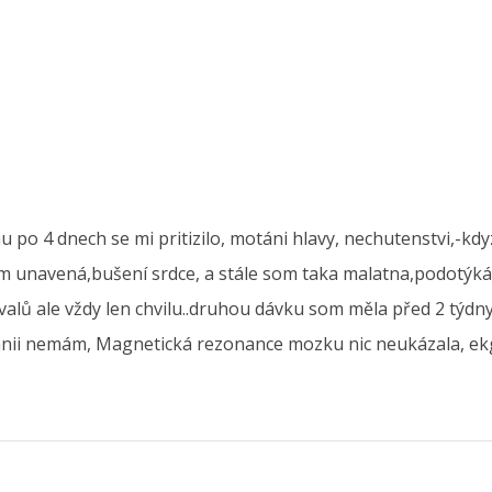
po 4 dnech se mi pritizilo, motáni hlavy, nechutenstvi,-kdy
om unavená,bušení srdce, a stále som taka malatna,podotýkám
valů ale vždy len chvilu..druhou dávku som měla před 2 týdny..
anii nemám, Magnetická rezonance mozku nic neukázala, ekg