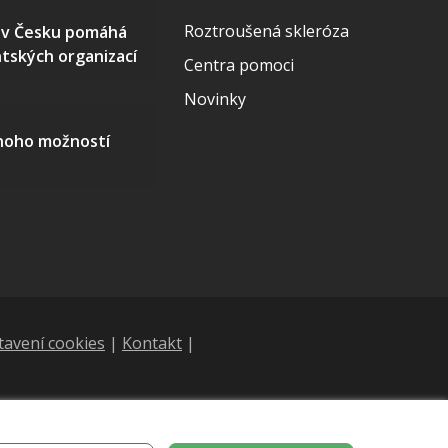
Roztroušená skleróza
S v Česku pomáhá
ntských organizací
Centra pomoci
Novinky
mnoho možností
tavení cookies
|
Kontakt
|