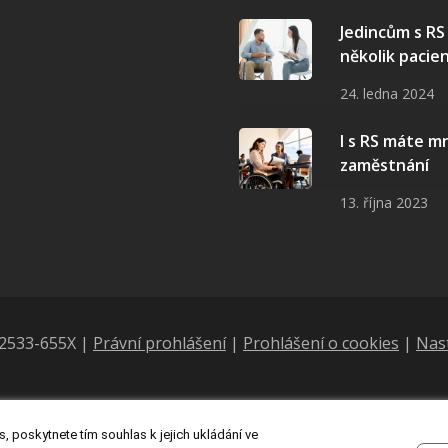
Jedincům s R
několik pacie
24. ledna 2024
I s RS máte 
zaměstnání
13. října 2023
N 2533-655X |
Právní prohlášení
|
Prohlášení o cookies
|
Nas
, poskytnete tím souhlas k jejich ukládání ve