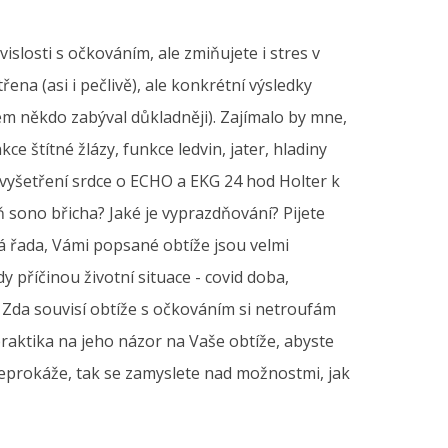
slosti s očkováním, ale zmiňujete i stres v
řena (asi i pečlivě), ale konkrétní výsledky
m někdo zabýval důkladněji). Zajímalo by mne,
e štítné žlázy, funkce ledvin, jater, hladiny
a vyšetření srdce o ECHO a EKG 24 hod Holter k
ň sono břicha? Jaké je vyprazdňování? Pijete
lá řada, Vámi popsané obtíže jsou velmi
 příčinou životní situace - covid doba,
. Zda souvisí obtíže s očkováním si netroufám
praktika na jeho názor na Vaše obtíže, abyste
neprokáže, tak se zamyslete nad možnostmi, jak