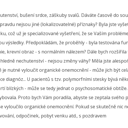
tenství, bušení srdce, záškuby svalů. Dáváte časově do souvi
pravdu nejsou jiné (lokalizovatelné) příznaky? Byla jste vyšet
, což už je specializované vyšetření, že se Vaším probléme
u výsledky. Předpokládám, že proběhly - byla testována funkc
mie, krevní obraz - s normálním nálezem? Dále bych rozšířil
. Ohledně nechutenství - nejsou změny váhy? Měla jste alespo
dě je nutné vyloučit organické onemocnění - může jich být ce
 diagnóz... U pacientů s tzv. polymorfními stesky bývá někdy
rtí blízkých - může se tedy jednat o psychosomatické obtíže
hybovala. Proto bych Vám poradila, abyste se zeptala svého 
se vyloučilo organické onemocnění. Pokud se skutečně nic 
stravování, odpočinek, pobyt venku atd., s pozdravem