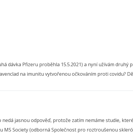
uhá dávka Pfizeru proběhla 15.5.2021) a nyní užívám druhý 
 Mavenclad na imunitu vytvořenou očkováním proti covidu? D
 nedá jasnou odpověď, protože zatím nemáme studie, které 
oru MS Society (odborná Společnost pro roztroušenou skleró