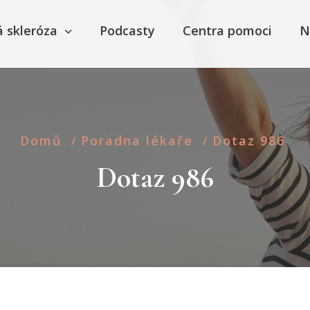
á skleróza
Podcasty
Centra pomoci
N
Domů
Poradna lékaře
Dotaz 986
/
/
Dotaz 986