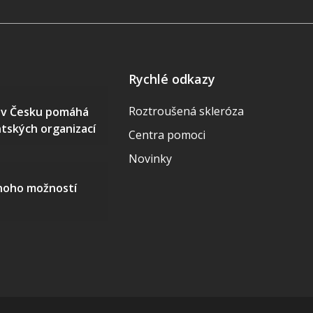
Rychlé odkazy
Roztroušená skleróza
S v Česku pomáhá
ntských organizací
Centra pomoci
Novinky
mnoho možností