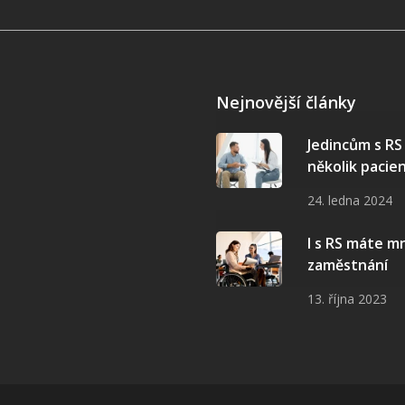
Nejnovější články
Jedincům s R
několik pacie
24. ledna 2024
I s RS máte 
zaměstnání
13. října 2023