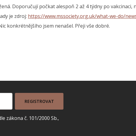
ná. Doporučují počkat alespoň 2 až 4 týdny po vakcinaci, n
tady je zdroj:
https://www.mssociety.org.uk/what-we-do/news
ic konkrétnějšího jsem nenašel. Přeji vše dobré.
REGISTROVAT
e zákona č. 101/2000 Sb.,