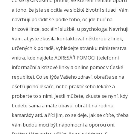
Co se týká Vašeho přítele, ve kterém nemáte oporu
a toho, že jste se ocitla ve složité životní situaci, Vám
navrhuji poradit se podle toho, oč jde buď na
krizové lince, sociální službě, u psychologa. Navrhuji
Vám, abyste zkusila kontaktovat některou z linek,
určených k poradě, vyhledejte stránku ministerstva
vnitra, kde najdete ADRESÁŘ POMOCI (telefonní
informační a krizové linky a online pomoc v České
republice). Co se týče Vašeho zdraví, obraťte se na
ošetřujícího lékaře, nebo praktického lékaře a
proberte to s nimi. Jestli můžete, zkuste se nyní, kdy
budete sama a máte obavu, obrátit na rodinu,
kamarády atd. a říci jim, co se děje, jak se cítíte, třeba
Vám budou moci být nápomocní a oporou oni.