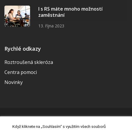
I s RS máte mnoho možností
zaměstnání
13. října 2023
Rychlé odkazy
Roztroušená skleróza
Centra pomoci
Novinky
© 2026 | Vytvořila a udržuje Meditorial | ISSN 2533-655X |
Když kliknete na „Souhlasím“ s využitím všech souborů
Právní prohlášení
|
Prohlášení o cookies
|
Nastavení cookies
|