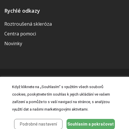
Rychlé odkazy
Roztroušená skleróza
Centra pomoci
Novinky
© 2026 | Vytvořila a udržuje Meditorial | ISSN 2533-655X |
Když kliknete na „Souhlasím“ s využitím všech souborů
Právní prohlášení
|
Prohlášení o cookies
|
Nastavení cookies
|
cookies, poskytnete tím souhlas k jejich ukládání ve vašem
Kontakt
|
Zásady zpracování osobních údajů
zařízení a pomůže to s vaší navigací na stránce, s analýzou
využití dat a našimi marketingovými aktivitami.
Podrobné nastavení
Souhlasím a pokračovat