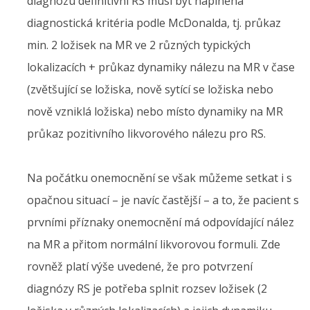
diagnózu definitivní RS musí být naplněna
diagnostická kritéria podle McDonalda, tj. průkaz
min. 2 ložisek na MR ve 2 různých typických
lokalizacích + průkaz dynamiky nálezu na MR v čase
(zvětšující se ložiska, nově sytící se ložiska nebo
nově vzniklá ložiska) nebo místo dynamiky na MR
průkaz pozitivního likvorového nálezu pro RS.
Na počátku onemocnění se však můžeme setkat i s
opačnou situací – je navíc častější – a to, že pacient s
prvními příznaky onemocnění má odpovídající nález
na MR a přitom normální likvorovou formuli. Zde
rovněž platí výše uvedené, že pro potvrzení
diagnózy RS je potřeba splnit rozsev ložisek (2