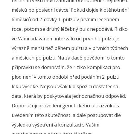
fertilním věku musí zabránit otěhotnění - nejméně 6
měsíců po poslední dávce. Pokud dojde k otěhotnění
6 měsíců od 2. dávky 1. pulzu v prvním léčebném
roce, potom se druhý léčebný pulz nepodává. Riziko
ve Vámi udávaném intervalu od prvního pulzu je
výrazně menší než během pulzu a v prvních týdnech
a měsících po pulzu. Na základě povědomí o tomto
přípravku se domnívám, že riziko komplikací pro
plod není v tomto období před podáním 2. pulzu
léku vysoké. Nejsou však k dispozici dostatečná
data, která by poskytovala jednoznačnou odpověď.
Doporučuji provedení genetického ultrazvuku s
uvedením této skutečnosti a dále postupovat dle
výsledku vyšetření a konzultací s Vaším