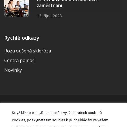
zaměstnání
13. října 2023
Rychlé odkazy
Roztroušená skleróza
Centra pomoci
Novinky
© 2026 | Vytvořila a udržuje Meditorial | ISSN 2533-655X |
Když kliknete na „Souhlasím“ s využitím všech souborů
Právní prohlášení
|
Prohlášení o cookies
|
Nastavení cookies
|
cookies, poskytnete tím souhlas k jejich ukládání ve vašem
Kontakt
|
Zásady zpracování osobních údajů