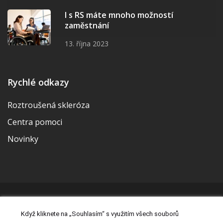
I s RS máte mnoho možností
zaměstnání
13. října 2023
Rychlé odkazy
Roztroušená skleróza
Centra pomoci
Novinky
© 2026 | Vytvořila a udržuje Meditorial | ISSN 2533-655X |
Když kliknete na „Souhlasím“ s využitím všech souborů
Právní prohlášení
|
Prohlášení o cookies
|
Nastavení cookies
|