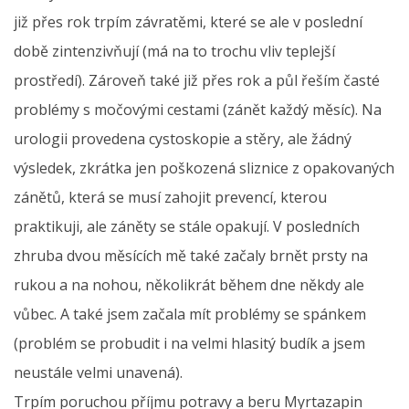
již přes rok trpím závratěmi, které se ale v poslední
době zintenzivňují (má na to trochu vliv teplejší
prostředí). Zároveň také již přes rok a půl řeším časté
problémy s močovými cestami (zánět každý měsíc). Na
urologii provedena cystoskopie a stěry, ale žádný
výsledek, zkrátka jen poškozená sliznice z opakovaných
zánětů, která se musí zahojit prevencí, kterou
praktikuji, ale záněty se stále opakují. V posledních
zhruba dvou měsících mě také začaly brnět prsty na
rukou a na nohou, několikrát během dne někdy ale
vůbec. A také jsem začala mít problémy se spánkem
(problém se probudit i na velmi hlasitý budík a jsem
neustále velmi unavená).
Trpím poruchou příjmu potravy a beru Myrtazapin