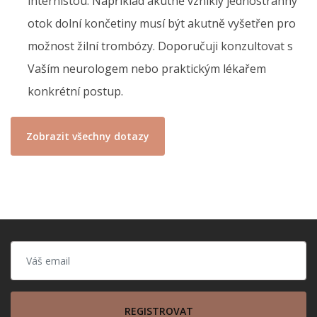
internistou. Například akutně vzniklý jednostranný
otok dolní končetiny musí být akutně vyšetřen pro
možnost žilní trombózy. Doporučuji konzultovat s
Vaším neurologem nebo praktickým lékařem
konkrétní postup.
Zobrazit všechny dotazy
REGISTROVAT