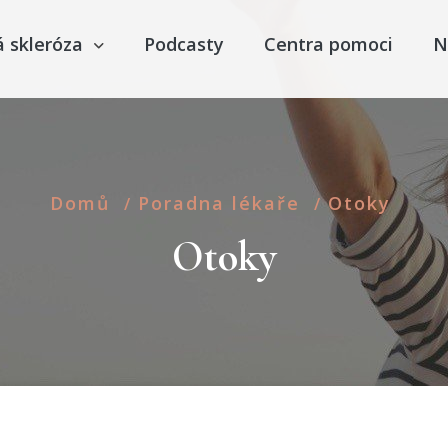
á skleróza
Podcasty
Centra pomoci
N
Domů
Poradna lékaře
Otoky
/
/
Otoky