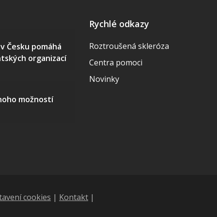
Rychlé odkazy
Roztroušená skleróza
S v Česku pomáhá
ntských organizací
Centra pomoci
Novinky
mnoho možností
tavení cookies
|
Kontakt
|