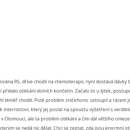
ována RS, dříve chodil na chemoterapii, nyní dostává dávky b
i přidalo otékání dolních končetin. Začalo to u lýtek, postu
 téměř chodit. Poté problém zničehonic ustoupil a rázem jso
 internistovi, který jej poslal na spoustu vyšetření s verdik
 v Olomouci, ale ta problém otékání a čím dál většího omeze
 kterým se nedá nic dělat. Chci se zeptat, zda jsou enormní