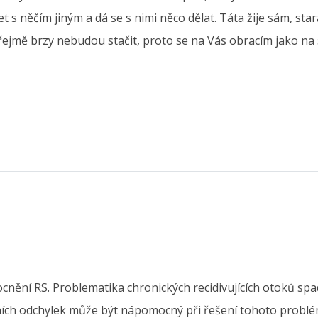
 s něčím jiným a dá se s nimi něco dělat. Táta žije sám, sta
jmě brzy nebudou stačit, proto se na Vás obracím jako na s
ní RS. Problematika chronických recidivujících otoků spadá
orních odchylek může být nápomocný při řešení tohoto probl