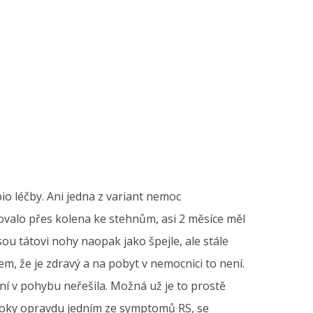
io léčby. Ani jedna z variant nemoc
povalo přes kolena ke stehnům, asi 2 měsíce měl
u tátovi nohy naopak jako špejle, ale stále
tem, že je zdravý a na pobyt v nemocnici to není.
ní v pohybu neřešila. Možná už je to prostě
 otoky opravdu jedním ze symptomů RS, se