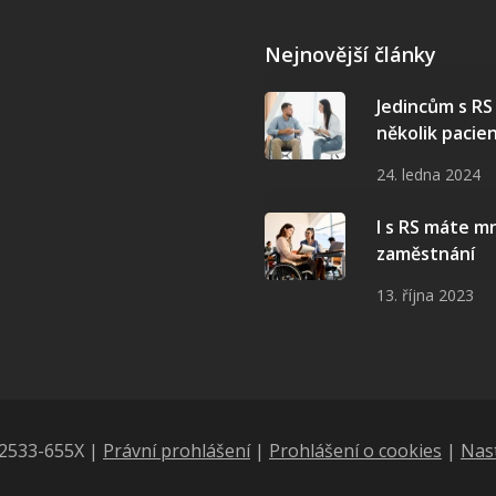
Nejnovější články
Jedincům s R
několik pacie
24. ledna 2024
I s RS máte 
zaměstnání
13. října 2023
N 2533-655X |
Právní prohlášení
|
Prohlášení o cookies
|
Nas