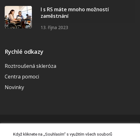
I s RS máte mnoho možností
zaměstnání
13. října 2023
Rychlé odkazy
Roztroušená skleróza
Centra pomoci
Novinky
© 2026 | Vytvořila a udržuje Meditorial | ISSN 2533-655X |
Když kliknete na „Souhlasím“ s využitím všech souborů
Právní prohlášení
|
Prohlášení o cookies
|
Nastavení cookies
|