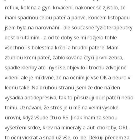
reflux, kolena a gyn. krvácení, nakonec se zjistilo, že
mám spadnou celou páteř a pánve, koncem listopadu
jsem byla na narovnání - dle současné fyzioterapeutky
dost brutálním - a od té doby se mi rozjelo tohle
všechno i s bolestma krční a hrudní páteře. Mám
ztuhlou krční páteř, zablokována čtyři první zebra,
spadlé klenby atd.. nyní se objevilo i trochu zdvojené
videni, ale je mi divné, že na očním je vše OK a neuro v
lednu také. Na druhou stranu jsem ze dne na den
vysadila antidepresiva, tak to přisuzují buď páteří nebo
tomu. Uznávám, že stres je u mě na velmi vysoké
úrovni, když všude čtu o RS. Jinak mám za sebou
vyšetření srdce, krev na minerály a aut. choroby, ORL,
to oční vickrat a snad už vše, co jde. Děkuji předem za