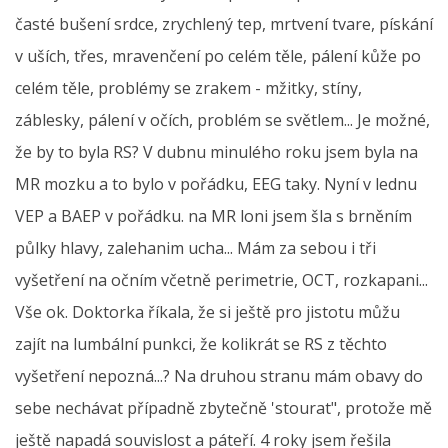
časté bušení srdce, zrychlený tep, mrtvení tvare, pískání
v uších, třes, mravenčení po celém těle, pálení kůže po
celém těle, problémy se zrakem - mžitky, stíny,
záblesky, pálení v očích, problém se světlem... Je možné,
že by to byla RS? V dubnu minulého roku jsem byla na
MR mozku a to bylo v pořádku, EEG taky. Nyní v lednu
VEP a BAEP v pořádku. na MR loni jsem šla s brněním
půlky hlavy, zalehanim ucha... Mám za sebou i tři
vyšetření na očním včetně perimetrie, OCT, rozkapani...
Vše ok. Doktorka říkala, že si ještě pro jistotu můžu
zajít na lumbální punkci, že kolikrát se RS z těchto
vyšetření nepozná...? Na druhou stranu mám obavy do
sebe nechávat případně zbytečně 'stourat", protože mě
ještě napadá souvislost a páteří. 4 roky jsem řešila