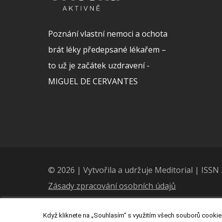
Poznání vlastní nemoci a ochota
brát léky předepsané lékařem –
to už je začátek uzdravení -
MIGUEL DE CERVANTES
© 2026 | Vytvořila a udržuje Meditorial | ISS
Zásady zpracování osobních údajů
Když kliknete na „Souhlasím“ s využitím všech souborů cookies