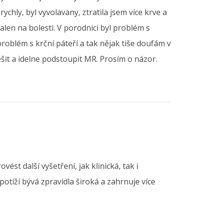
ychly, byl vyvolavany, ztratila jsem více krve a
len na bolesti. V porodnici byl problém s
problém s krční páteří a tak nějak tiše doufám v
šit a idelne podstoupit MR. Prosím o názor.
st další vyšetření, jak klinická, tak i
otíží bývá zpravidla široká a zahrnuje více