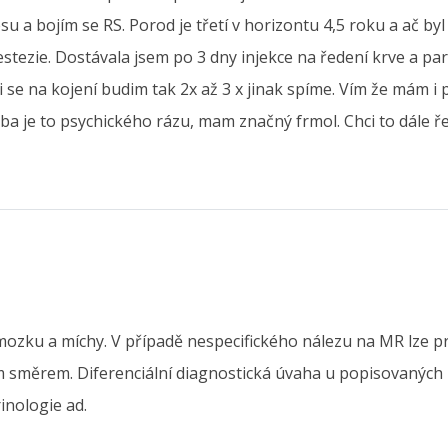
u a bojím se RS. Porod je třetí v horizontu 4,5 roku a ač byl r
tezie. Dostávala jsem po 3 dny injekce na ředení krve a para
 se na kojení budim tak 2x až 3 x jinak spíme. Vím že mám i 
a je to psychického rázu, mam značný frmol. Chci to dále ře
zku a míchy. V případě nespecifického nálezu na MR lze prové
m směrem. Diferenciální diagnostická úvaha u popisovaných p
inologie ad.