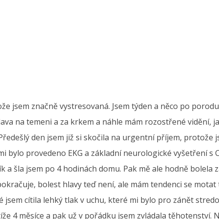
ože jsem značně vystresovaná. Jsem týden a něco po porodu 
lava na temeni a za krkem a náhle mám rozostřené vidění,
Předešlý den jsem již si skočila na urgentní příjem, protože
mi bylo provedeno EKG a základní neurologické vyšetření s C
čík a šla jsem po 4 hodinách domu. Pak mě ale hodně bolela 
račuje, bolest hlavy teď není, ale mám tendenci se motat t
jsem cítila lehký tlak v uchu, které mi bylo pro zánět stred
tíže 4 měsíce a pak už v pořádku jsem zvládala těhotenství. 