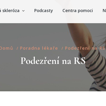
á skleróza
Podcasty
Centra pomoci
N
Domů
Poradna lékaře
Podezření na RS
/
/
Podezření na RS