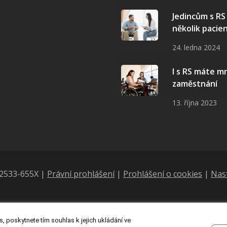
Jedincům s R
několik pacie
24. ledna 2024
I s RS máte 
zaměstnání
13. října 2023
N 2533-655X |
Právní prohlášení
|
Prohlášení o cookies
|
Nas
, poskytnete tím souhlas k jejich ukládání ve