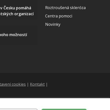
Roztroušená skleróza
S v Česku pomáhá
ntských organizací
Centra pomoci
Novinky
mnoho možností
tavení cookies
|
Kontakt
|