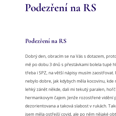
Podezření na RS
Podezření na RS
Dobrý den, obracím se na Vás s dotazem, prot
mě po dobu 3 dnů s přestávkami bolela tupé h
třeba i SPZ, na větší nápisy musím zaostřovat. 
nebylo dobre, jak kdybych měla kocovinu, kde 
lehký zánět někde, dali mi tekutý paralen, hoř
hermankovym čajem. Jenže rozostřené vidění pok
dezorientovana a taková slabost v rukách. Také 
jsem měla ostřejší covid, ale po něm nějaké ob