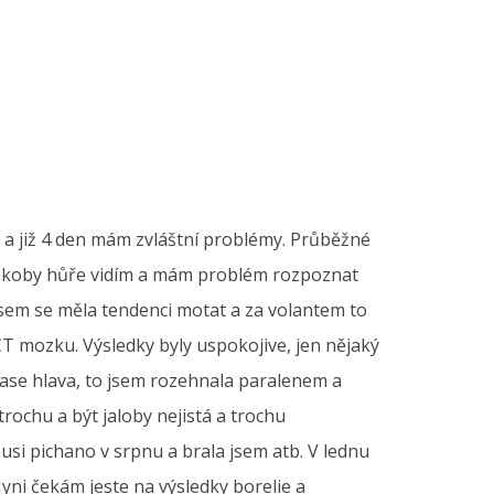
a již 4 den mám zvláštní problémy. Průběžné
 jakoby hůře vidím a mám problém rozpoznat
 jsem se měla tendenci motat a za volantem to
T mozku. Výsledky byly uspokojive, jen nějaký
zase hlava, to jsem rozehnala paralenem a
rochu a být jaloby nejistá a trochu
ousi pichano v srpnu a brala jsem atb. V lednu
Nyni čekám jeste na výsledky borelie a