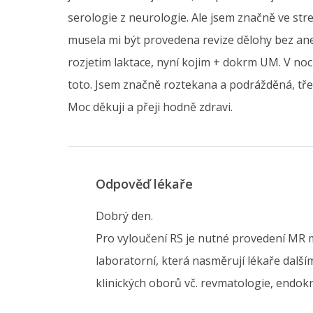
serologie z neurologie. Ale jsem značně ve stres
musela mi být provedena revize dělohy bez anes
rozjetim laktace, nyní kojim + dokrm UM. V noci
toto. Jsem značně roztekana a podrážděná, třeb
Moc děkuji a přeji hodně zdravi.
Odpověď lékaře
Dobrý den.
Pro vyloučení RS je nutné provedení MR mo
laboratorní, která nasměrují lékaře další
klinických oborů vč. revmatologie, endokr