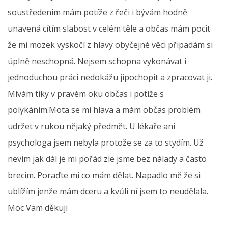
soustředenim mám potíže z řeči i bývám hodně
unavená cítím slabost v celém těle a občas mám pocit
že mi mozek vyskočí z hlavy obyčejné věci připadám si
úplně neschopná. Nejsem schopna vykonávat i
jednoduchou práci nedokážu jipochopit a zpracovat ji.
Mívám tiky v pravém oku občas i potíže s
polykáním.Mota se mi hlava a mám občas problém
udržet v rukou nějaký předmět. U lékaře ani
psychologa jsem nebyla protože se za to stydím. Už
nevím jak dál je mi pořád zle jsme bez nálady a často
brecim. Poraďte mi co mám dělat. Napadlo mě že si
ublížím jenže mám dceru a kvůli ní jsem to neudělala.
Moc Vam děkuji