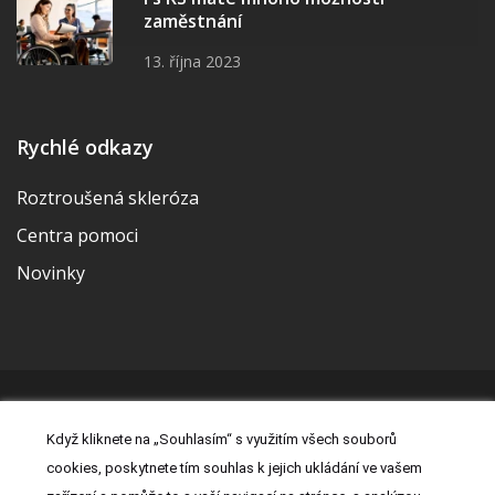
zaměstnání
13. října 2023
Rychlé odkazy
Roztroušená skleróza
Centra pomoci
Novinky
© 2026 | Vytvořila a udržuje Meditorial | ISSN 2533-655X |
Když kliknete na „Souhlasím“ s využitím všech souborů
Právní prohlášení
|
Prohlášení o cookies
|
Nastavení cookies
|
cookies, poskytnete tím souhlas k jejich ukládání ve vašem
Kontakt
|
Zásady zpracování osobních údajů