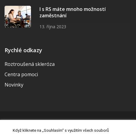
I s RS máte mnoho možností
zaměstnání
13. října 2023
Rychlé odkazy
Roztroušená skleróza
Centra pomoci
Novinky
© 2026 | Vytvořila a udržuje Meditorial | ISSN 2533-655X |
Když kliknete na „Souhlasím“ s využitím všech souborů
Právní prohlášení
|
Prohlášení o cookies
|
Nastavení cookies
|