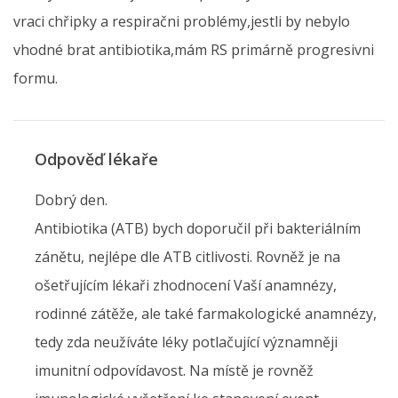
vraci chřipky a respiračni problémy,jestli by nebylo
vhodné brat antibiotika,mám RS primárně progresivni
formu.
Odpověď lékaře
Dobrý den.
Antibiotika (ATB) bych doporučil při bakteriálním
zánětu, nejlépe dle ATB citlivosti. Rovněž je na
ošetřujícím lékaři zhodnocení Vaší anamnézy,
rodinné zátěže, ale také farmakologické anamnézy,
tedy zda neužíváte léky potlačující významněji
imunitní odpovídavost. Na místě je rovněž