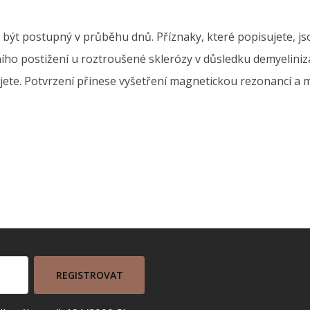
být postupný v průběhu dnů. Příznaky, které popisujete, js
lního postižení u roztroušené sklerózy v důsledku demyelin
pisujete. Potvrzení přinese vyšetření magnetickou rezonancí
REGISTROVAT