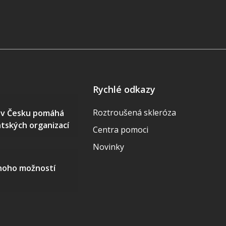
Rychlé odkazy
Roztroušená skleróza
S v Česku pomáhá
ntských organizací
Centra pomoci
Novinky
mnoho možností