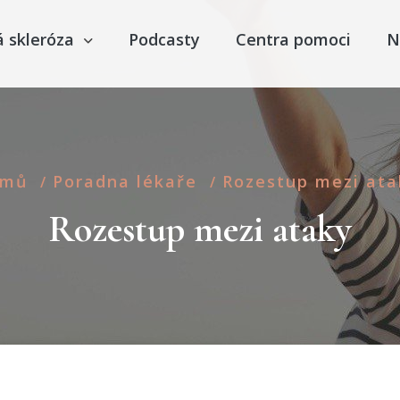
á skleróza
Podcasty
Centra pomoci
N
omů
Poradna lékaře
Rozestup mezi ata
/
/
Rozestup mezi ataky