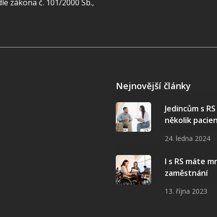
e zákona č. 101/2000 Sb.,
Nejnovější články
Jedincům s R
několik pacie
24. ledna 2024
I s RS máte 
zaměstnání
13. října 2023