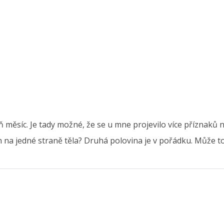
oň měsíc. Je tady možné, že se u mne projevilo více příznak
en na jedné straně těla? Druhá polovina je v pořádku. Může to