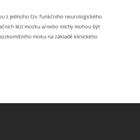
ou z jednoho tzv. funkčního neurologického
izačních lézí mozku a/nebo míchy mohou být
 a mozkomíšního moku na základě klinického