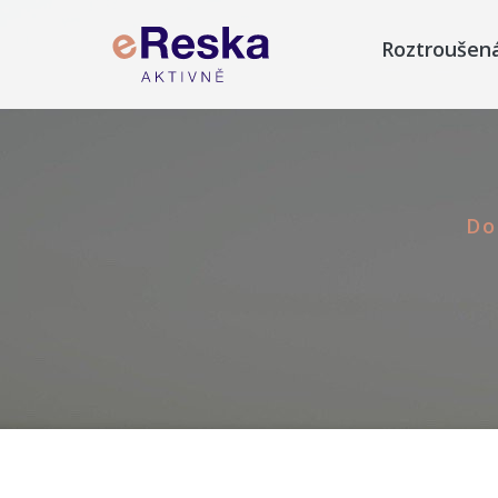
Roztroušen
D