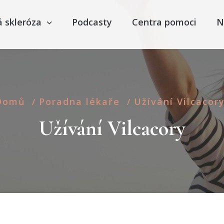
á skleróza
Podcasty
Centra pomoci
N
Domů
Poradna lékaře
Užívání Vilcacor
/
/
Užívání Vilcacory