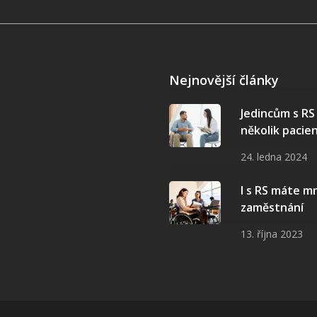
Nejnovější články
Jedincům s R
několik pacie
24. ledna 2024
I s RS máte 
zaměstnání
13. října 2023