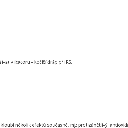
ívat Vilcacoru - kočičí dráp při RS.
y, kloubí několik efektů současně, mj.: protizánětlivý, antiox