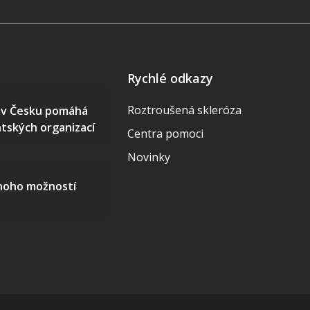
Rychlé odkazy
Roztroušená skleróza
S v Česku pomáhá
ntských organizací
Centra pomoci
Novinky
mnoho možností