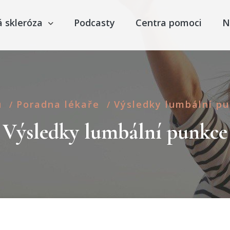
á skleróza
Podcasty
Centra pomoci
N
ů
Poradna lékaře
Výsledky lumbální p
/
/
Výsledky lumbální punkce