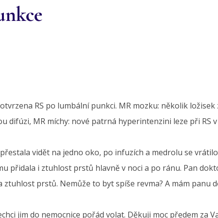
unkce
 potvrzena RS po lumbální punkci. MR mozku: několik ložise
ou difúzi, MR míchy: nové patrná hyperintenzini leze při RS
přestala vidět na jedno oko, po infuzích a medrolu se vrátil
mu přidala i ztuhlost prstů hlavně v noci a po ránu. Pan do
 ta ztuhlost prstů. Nemůže to byt spíše revma? A mám panu d
echci jim do nemocnice pořád volat. Děkuji moc předem za V