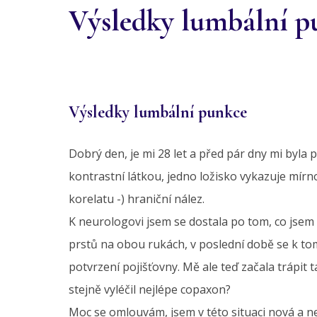
Výsledky lumbální p
Výsledky lumbální punkce
Dobrý den, je mi 28 let a před pár dny mi byla
kontrastní látkou, jedno ložisko vykazuje mírn
korelatu -) hraniční nález.
K neurologovi jsem se dostala po tom, co jsem 
prstů na obou rukách, v poslední době se k to
potvrzení pojišťovny. Mě ale teď začala trápit
stejně vyléčil nejlépe copaxon?
Moc se omlouvám, jsem v této situaci nová a n