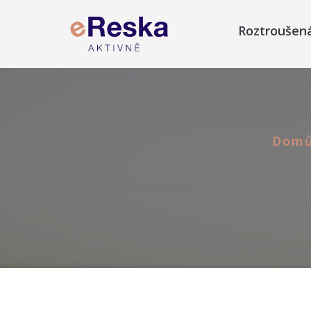
Roztroušen
Dom