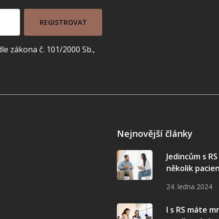
REGISTROVAT
e zákona č. 101/2000 Sb.,
Nejnovější články
Jedincům s R
několik pacie
24. ledna 2024
I s RS máte 