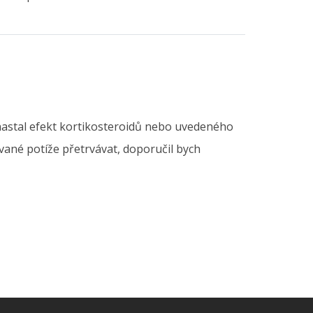
nenastal efekt kortikosteroidů nebo uvedeného
vané potíže přetrvávat, doporučil bych