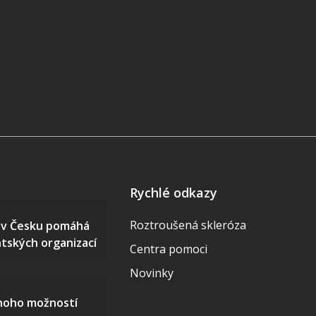
Rychlé odkazy
Roztroušená skleróza
S v Česku pomáhá
ntských organizací
Centra pomoci
Novinky
mnoho možností