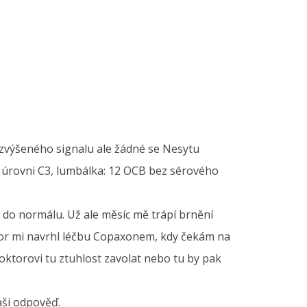
k zvýšeného signalu ale žádné se Nesytu
 v úrovni C3, lumbálka: 12 OCB bez sérového
o do normálu. Už ale měsíc mě trápí brnění
ktor mi navrhl léčbu Copaxonem, kdy čekám na
oktorovi tu ztuhlost zavolat nebo tu by pak
aši odpověď.