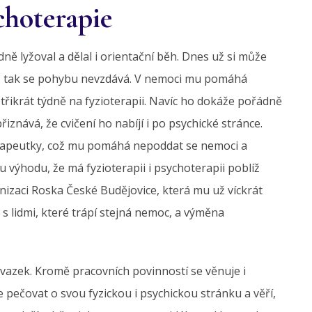
choterapie
ě lyžoval a dělal i orientační běh. Dnes už si může
. I tak se pohybu nevzdává. V nemoci mu pomáhá
 třikrát týdně na fyzioterapii. Navíc ho dokáže pořádně
znává, že cvičení ho nabíjí i po psychické stránce.
erapeutky, což mu pomáhá nepoddat se nemoci a
 výhodu, že má fyzioterapii i psychoterapii poblíž
anizaci Roska České Budějovice, která mu už víckrát
s lidmi, které trápí stejná nemoc, a výměna
úvazek. Kromě pracovních povinností se věnuje i
 pečovat o svou fyzickou i psychickou stránku a věří,