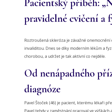
Pacientský příběh: „
pravidelné cvičení a f
Roztroušená skleróza je závažné onemocnění ce
invaliditou. Dnes se díky moderním lékům a fyzio
chorobou, a udržet je tak aktivní co nejdéle.
Od nenápadného pří
diagnóze
Pavel Štoček (46) je pacient, kterému lékaři př
Pavel tehdy v zaměstnání pracoval ve výškách a 