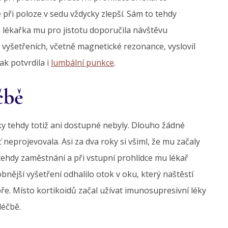
e při poloze v sedu vždycky zlepší. Sám to tehdy
 lékařka mu pro jistotu doporučila návštěvu
vyšetřeních, včetně magnetické rezonance, vyslovil
k potvrdila i
lumbální punkce
.
čbě
éky tehdy totiž ani dostupné nebyly. Dlouho žádné
 neprojevovala. Asi za dva roky si všiml, že mu začaly
 tehdy zaměstnání a při vstupní prohlídce mu lékař
obnější vyšetření odhalilo otok v oku, který naštěstí
dobře. Místo kortikoidů začal užívat imunosupresivní léky
léčbě.