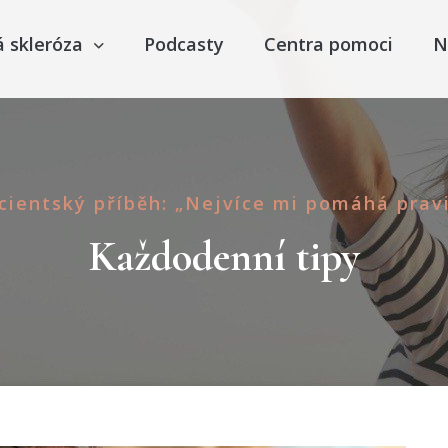
á skleróza
Podcasty
Centra pomoci
N
cientský příběh: „Nejvíce mi pomáhá pravi
Každodenní tipy