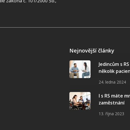
e zákona č. 101/2000 Sb.,
Nejnovější články
Jedincům s R
několik pacie
24. ledna 2024
I s RS máte 
zaměstnání
13. října 2023