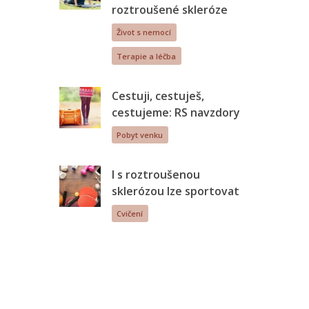
roztroušené skleróze
Život s nemocí
Terapie a léčba
Cestuji, cestuješ,
cestujeme: RS navzdory
Pobyt venku
I s roztroušenou
sklerózou lze sportovat
Cvičení