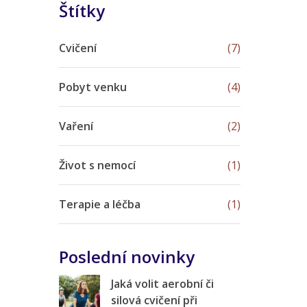
Štítky
Cvičení
(7)
Pobyt venku
(4)
Vaření
(2)
Život s nemocí
(1)
Terapie a léčba
(1)
Poslední novinky
Jaká volit aerobní či
silová cvičení při