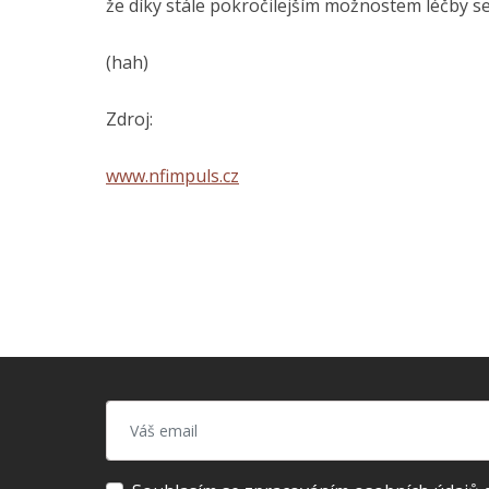
že díky stále pokročilejším možnostem léčby s
(hah)
Zdroj:
www.nfimpuls.cz