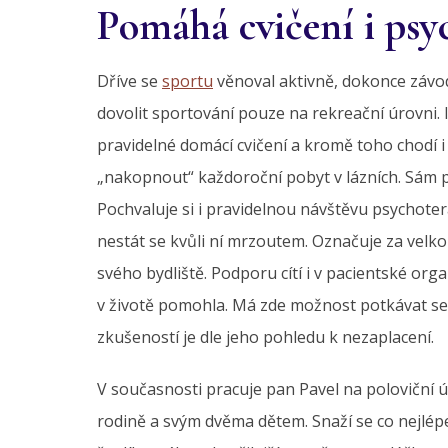
Pomáhá cvičení i psy
Dříve se
sportu
věnoval aktivně, dokonce závodn
dovolit sportování pouze na rekreační úrovni
pravidelné domácí cvičení a kromě toho chodí i
„nakopnout“ každoroční pobyt v lázních. Sám při
Pochvaluje si i pravidelnou návštěvu psychot
nestát se kvůli ní mrzoutem. Označuje za velkou
svého bydliště. Podporu cítí i v pacientské org
v životě pomohla. Má zde možnost potkávat se 
zkušeností je dle jeho pohledu k nezaplacení.
V současnosti pracuje pan Pavel na poloviční 
rodině a svým dvěma dětem. Snaží se co nejlépe