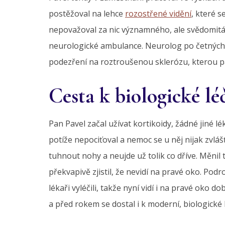
postěžoval na lehce
rozostřené vidění
, které s
nepovažoval za nic významného, ale svědomitá
neurologické ambulance. Neurolog po četných 
podezření na roztroušenou sklerózu, kterou pa
Cesta k biologické lé
Pan Pavel začal užívat kortikoidy, žádné jiné l
potíže nepociťoval a nemoc se u něj nijak zvlášť
tuhnout nohy a neujde už tolik co dříve. Měnil
překvapivě zjistil, že nevidí na pravé oko. Podr
lékaři vyléčili, takže nyní vidí i na pravé oko 
a před rokem se dostal i k moderní, biologické 