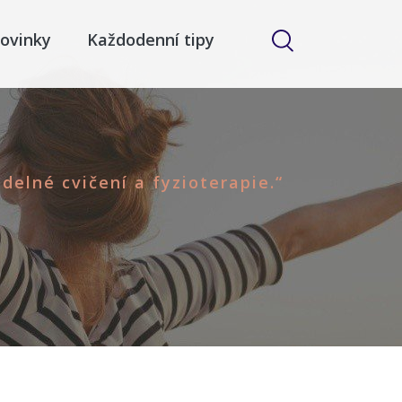
ovinky
Každodenní tipy
delné cvičení a fyzioterapie.“