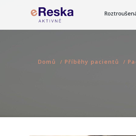
Roztroušen
Domů
Příběhy pacientů
Pa
/
/