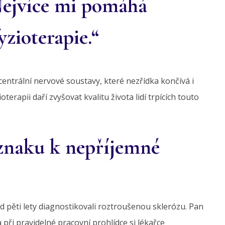
Nejvíce mi pomáhá
yzioterapie.“
ntrální nervové soustavy, které nezřídka končívá i
terapii daří zvyšovat kvalitu života lidí trpících touto
znaku k nepříjemné
ed pěti lety diagnostikovali roztroušenou sklerózu. Pan
při pravidelné pracovní prohlídce si lékařce