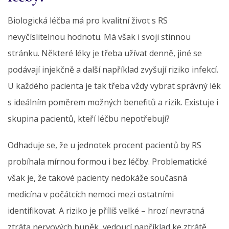
Biologická léčba má pro kvalitní život s RS
nevyčíslitelnou hodnotu. Má však i svoji stinnou
stránku. Některé léky je třeba užívat denně, jiné se
podávají injekčně a další například zvyšují riziko infekcí.
U každého pacienta je tak třeba vždy vybrat správný lék
s ideálním poměrem možných benefitů a rizik. Existuje i
skupina pacientů, kteří léčbu nepotřebují?
Odhaduje se, že u jednotek procent pacientů by RS
probíhala mírnou formou i bez léčby. Problematické
však je, že takové pacienty nedokáže současná
medicína v počátcích nemoci mezi ostatními
identifikovat. A riziko je příliš velké – hrozí nevratná
ztráta nervových buněk, vedoucí například ke ztrátě