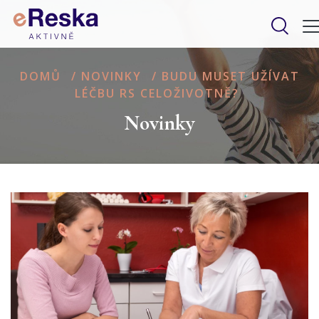
DOMŮ
/
NOVINKY
/
BUDU MUSET UŽÍVAT
LÉČBU RS CELOŽIVOTNĚ?
Novinky