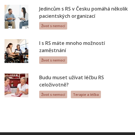
Jedincům s RS v Česku pomáhá několik
pacientských organizací
Život s nemocí
I s RS máte mnoho možností
zaměstnání
Život s nemocí
Budu muset užívat léčbu RS
celoživotně?
Život s nemocí
Terapie a léčba