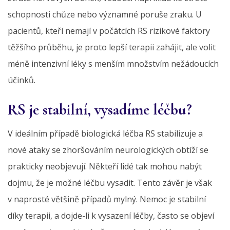
schopnosti chůze nebo významné poruše zraku. U
pacientů, kteří nemají v počátcích RS rizikové faktory
těžšího průběhu, je proto lepší terapii zahájit, ale volit
méně intenzivní léky s menším množstvím nežádoucích
účinků.
RS je stabilní, vysadíme léčbu?
V ideálním případě biologická léčba RS stabilizuje a
nové ataky se zhoršováním neurologických obtíží se
prakticky neobjevují. Někteří lidé tak mohou nabýt
dojmu, že je možné léčbu vysadit. Tento závěr je však
v naprosté většině případů mylný. Nemoc je stabilní
díky terapii, a dojde-li k vysazení léčby, často se objeví