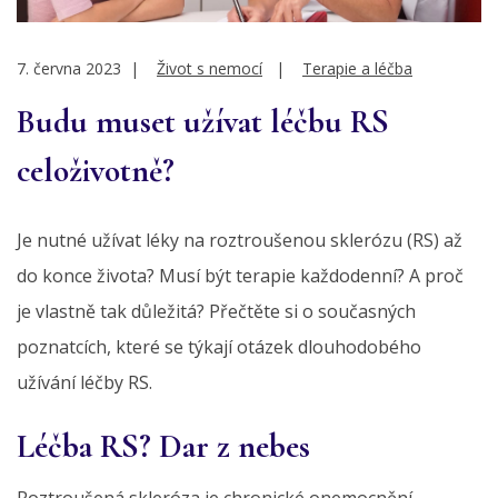
7. června 2023
|
Život s nemocí
|
Terapie a léčba
Budu muset užívat léčbu RS
celoživotně?
Je nutné užívat léky na roztroušenou sklerózu (RS) až
do konce života? Musí být terapie každodenní? A proč
je vlastně tak důležitá? Přečtěte si o současných
poznatcích, které se týkají otázek dlouhodobého
užívání léčby RS.
Léčba RS? Dar z nebes
Roztroušená skleróza je chronické onemocnění