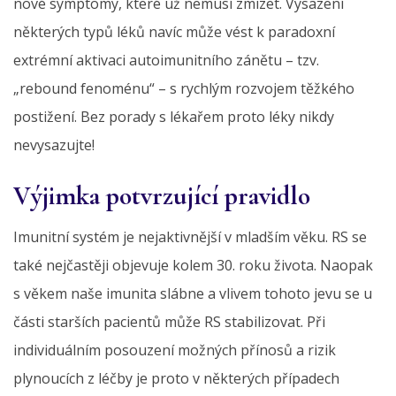
nové symptomy, které už nemusí zmizet. Vysazení
některých typů léků navíc může vést k paradoxní
extrémní aktivaci autoimunitního zánětu – tzv.
„rebound fenoménu“ – s rychlým rozvojem těžkého
postižení. Bez porady s lékařem proto léky nikdy
nevysazujte!
Výjimka potvrzující pravidlo
Imunitní systém je nejaktivnější v mladším věku. RS se
také nejčastěji objevuje kolem 30. roku života. Naopak
s věkem naše imunita slábne a vlivem tohoto jevu se u
části starších pacientů může RS stabilizovat. Při
individuálním posouzení možných přínosů a rizik
plynoucích z léčby je proto v některých případech