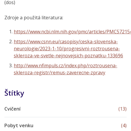
(dos)
Zdroje a použitá literatura:
https://www.ncbi.nlm.nih.gov/pmc/articles/PMC57215
https://www.csnn.eu/casopisy/ceska-slovenska-
neurologie/2023-1-10/progresivni-roztrousena-
skleroza-ve-svetle-nejnovejsich-poznatku-133696
http://www.nfimpuls.cz/index.php/roztrousena-
skleroza-registr/remus-zaverecne-zpravy
Štítky
Cvičení
(13)
Pobyt venku
(4)