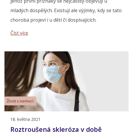
jehož první příznaky se nejčastěji objevují u
mladých dospělých. Existují ale výjimky, kdy se tato
choroba projeví i u dětí či dospívajících.
Číst více
Život s nemocí
18. května 2021
Roztroušená skleróza v době