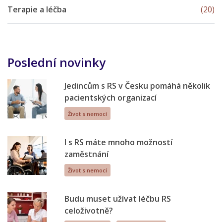
Terapie a léčba
(20)
Poslední novinky
Jedincům s RS v Česku pomáhá několik
pacientských organizací
Život s nemocí
I s RS máte mnoho možností
zaměstnání
Život s nemocí
Budu muset užívat léčbu RS
celoživotně?