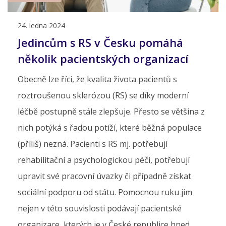
24. ledna 2024
Jedincům s RS v Česku pomáhá
několik pacientských organizací
Obecně lze říci, že kvalita života pacientů s
roztroušenou sklerózou (RS) se díky moderní
léčbě postupně stále zlepšuje. Přesto se většina z
nich potýká s řadou potíží, které běžná populace
(příliš) nezná. Pacienti s RS mj. potřebují
rehabilitační a psychologickou péči, potřebují
upravit své pracovní úvazky či případně získat
sociální podporu od státu. Pomocnou ruku jim
nejen v této souvislosti podávají pacientské
organizace, kterých je v České republice hned