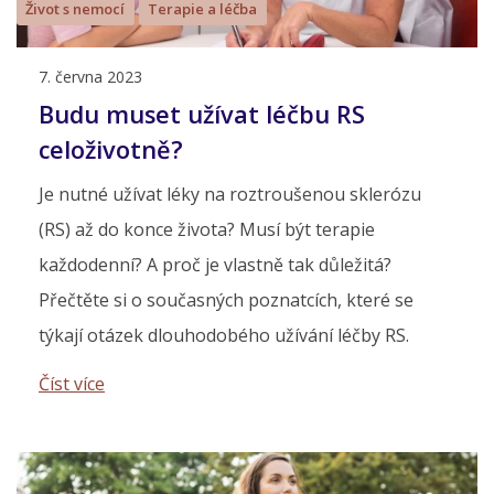
Život s nemocí
Terapie a léčba
7. června 2023
Budu muset užívat léčbu RS
celoživotně?
Je nutné užívat léky na roztroušenou sklerózu
(RS) až do konce života? Musí být terapie
každodenní? A proč je vlastně tak důležitá?
Přečtěte si o současných poznatcích, které se
týkají otázek dlouhodobého užívání léčby RS.
Číst více