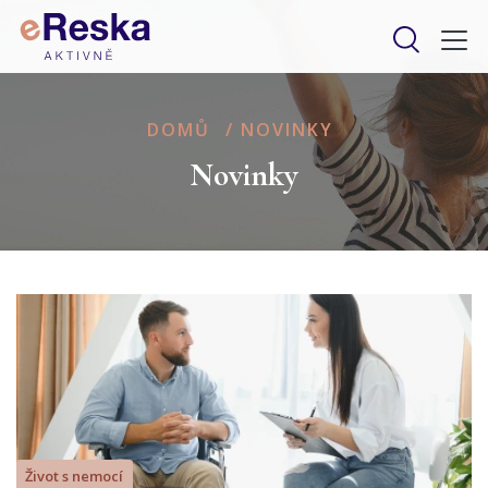
DOMŮ
/
NOVINKY
Novinky
Život s nemocí