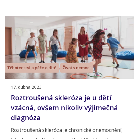
Těhotenství a péče o dítě
Život s nemocí
17. dubna 2023
Roztroušená skleróza je u dětí
vzácná, ovšem nikoliv výjimečná
diagnóza
Roztroušená skleróza je chronické onemocnění,