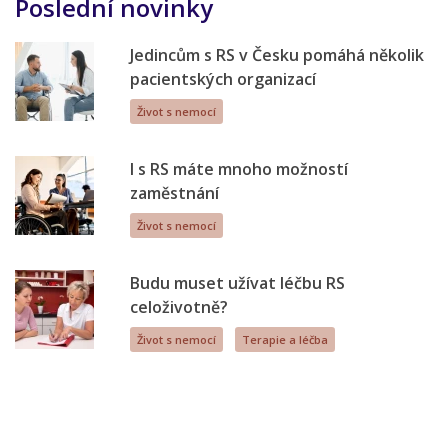
Poslední novinky
Jedincům s RS v Česku pomáhá několik
pacientských organizací
Život s nemocí
I s RS máte mnoho možností
zaměstnání
Život s nemocí
Budu muset užívat léčbu RS
celoživotně?
Život s nemocí
Terapie a léčba