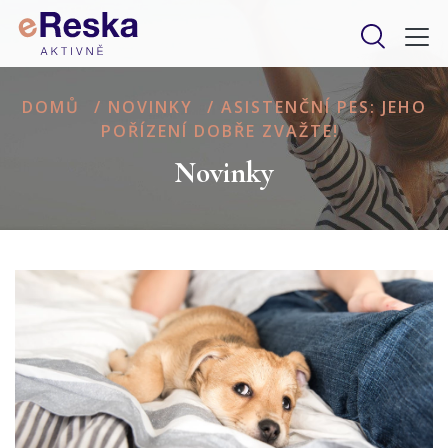
DOMŮ
/
NOVINKY
/
ASISTENČNÍ PES: JEHO
POŘÍZENÍ DOBŘE ZVAŽTE!
Novinky