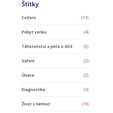
Štítky
Cvičení
(13)
Pobyt venku
(4)
Těhotenství a péče o dítě
(5)
Vaření
(2)
Únava
(2)
Diagnostika
(3)
Život s nemocí
(19)