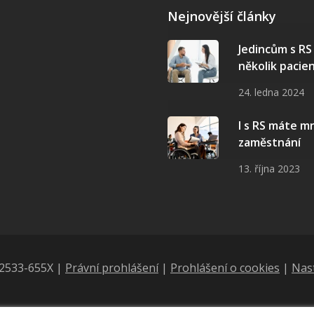
Nejnovější články
Jedincům s R
několik pacie
24. ledna 2024
I s RS máte 
zaměstnání
13. října 2023
N 2533-655X |
Právní prohlášení
|
Prohlášení o cookies
|
Nas