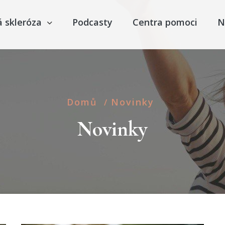
á skleróza
Podcasty
Centra pomoci
N
Domů
Novinky
/
Novinky