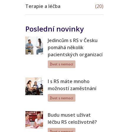
Terapie a léčba
(20)
Poslední novinky
Jedincům s RS v Česku
pomáhá několik
pacientských organizací
Život s nemocí
I s RS máte mnoho
možností zaměstnání
Život s nemocí
Budu muset užívat
léčbu RS celoživotně?
Život s nemocí