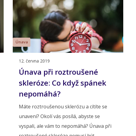
Únava
12. června 2019
Únava při roztroušené
skleróze: Co když spánek
nepomáhá?
Máte roztroušenou sklerózu a cítíte se
unavení? Okolí vás posílá, abyste se
vyspali, ale vám to nepomáhá? Únava při
roztroušené skleróze nemusí být