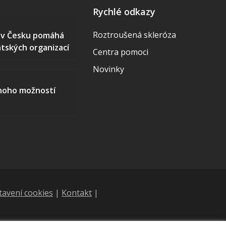
Rychlé odkazy
Roztroušená skleróza
S v Česku pomáhá
ntských organizací
Centra pomoci
Novinky
mnoho možností
tavení cookies
|
Kontakt
|