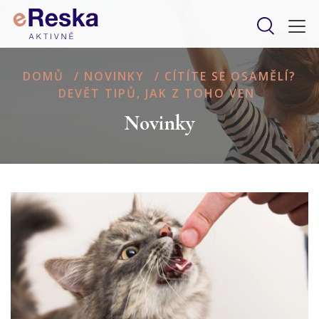
DOMŮ
/
NOVINKY
/
CÍTÍTE SE OSAMĚLÍ?
DEVĚT TIPŮ, JAK Z TOHO VEN
Novinky