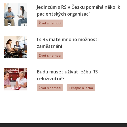
Jedincům s RS v Česku pomáhá několik
pacientských organizací
Život s nemocí
I s RS máte mnoho možností
zaměstnání
Život s nemocí
Budu muset užívat léčbu RS
celoživotně?
Život s nemocí
Terapie a léčba