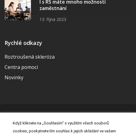
I s RS máte mnoho možností
zaměstnání
13. října 2023
Rychlé odkazy
Roztroušená skleróza
Centra pomoci
Novinky
© 2026 | Vytvořila a udržuje Meditorial | ISSN 2533-655X |
Když kliknete na „Souhlasím“ s využitím všech souborů
Právní prohlášení
|
Prohlášení o cookies
|
Nastavení cookies
|
cookies, poskytnete tím souhlas k jejich ukládání ve vašem
Kontakt
|
Zásady zpracování osobních údajů