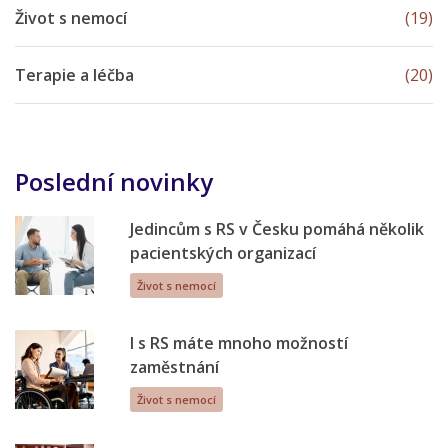
Život s nemocí
(19)
Terapie a léčba
(20)
Poslední novinky
Jedincům s RS v Česku pomáhá několik
pacientských organizací
Život s nemocí
I s RS máte mnoho možností
zaměstnání
Život s nemocí