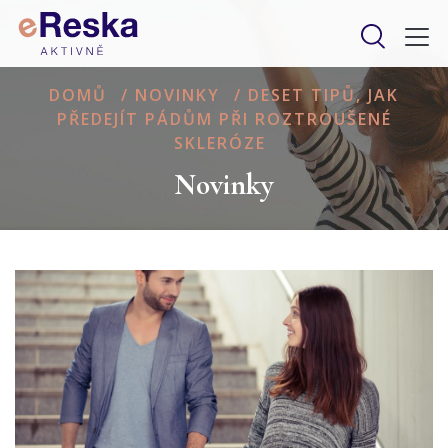
DOMŮ
/
NOVINKY
/
DESET TIPŮ, JAK
PŘEDEJÍT PÁDŮM PŘI ROZTROUŠENÉ
SKLERÓZE
Novinky