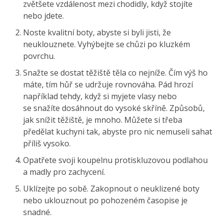
zvětšete vzdálenost mezi chodidly, když stojíte
nebo jdete.
Noste kvalitní boty, abyste si byli jisti, že
neuklouznete. Vyhýbejte se chůzi po kluzkém
povrchu.
Snažte se dostat těžiště těla co nejníže. Čím výš ho
máte, tím hůř se udržuje rovnováha. Pád hrozí
například tehdy, když si myjete vlasy nebo
se snažíte dosáhnout do vysoké skříně. Způsobů,
jak snížit těžiště, je mnoho. Můžete si třeba
předělat kuchyni tak, abyste pro nic nemuseli sahat
příliš vysoko.
Opatřete svoji koupelnu protiskluzovou podlahou
a madly pro zachycení.
Uklízejte po sobě. Zakopnout o neuklizené boty
nebo uklouznout po pohozeném časopise je
snadné.