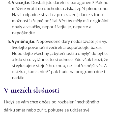
Vracejte.
Dostali jste dárek i s paragonem? Pak ho
můžete vrátit do obchodu a získat zpět plnou cenu.
Navíc odpadne strach z prozrazení, dárce s touto
možností zřejmě počítal. Věci by měly mít originální
obaly a visačky, nepoužívejte je, neperte a
nepoškoďte.
Vyměňujte.
Nepovedené dary nedostáváte jen vy.
Svolejte povánoční večírek a uspořádejte bazar.
Nebo dejte všechny „zbytečnosti a omyly“ do pytle,
a kdo si co vytáhne, to si odnese. Zde však hrozí, že
si vylosujete stejně hroznou, ne-li otřesnější věc. A
otázka „kam s ním?“ pak bude na programu dne i
nadále.
V mezích slušnosti
I když se vám chce občas po rozbalení nechtěného
dárku smát nebo zuřit, pokuste se udržet své