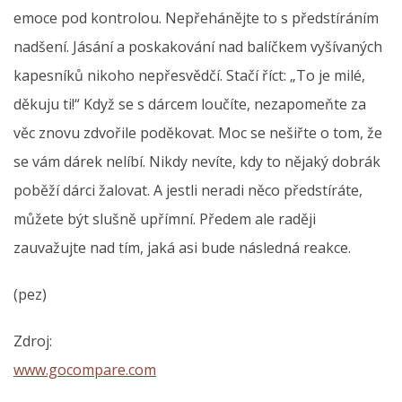
emoce pod kontrolou. Nepřehánějte to s předstíráním
nadšení. Jásání a poskakování nad balíčkem vyšívaných
kapesníků nikoho nepřesvědčí. Stačí říct: „To je milé,
děkuju ti!“ Když se s dárcem loučíte, nezapomeňte za
věc znovu zdvořile poděkovat. Moc se nešiřte o tom, že
se vám dárek nelíbí. Nikdy nevíte, kdy to nějaký dobrák
poběží dárci žalovat. A jestli neradi něco předstíráte,
můžete být slušně upřímní. Předem ale raději
zauvažujte nad tím, jaká asi bude následná reakce.
(pez)
Zdroj:
www.gocompare.com