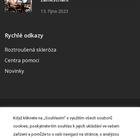
13. října 2023
Rychlé odkazy
Roztroušená skleróza
Centra pomoci
Novinky
© 2026 | Vytvořila a udržuje Meditorial | ISSN 2533-655X |
Když kliknete na „Souhlasím“ s využitím všech souborů
Právní prohlášení
|
Prohlášení o cookies
|
Nastavení cookies
|
cookies, poskytnete tím souhlas k jejich ukládání ve vašem
Kontakt
|
Zásady zpracování osobních údajů
zařízení a pomůže to s vaší navigací na stránce, s analýzou