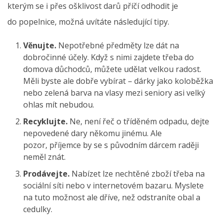
kterým se i přes ošklivost darů příčí odhodit je
do popelnice, možná uvítáte následující tipy.
Věnujte.
Nepotřebné předměty lze dát na
dobročinné účely. Když s nimi zajdete třeba do
domova důchodců, můžete udělat velkou radost.
Měli byste ale dobře vybírat – dárky jako koloběžka
nebo zelená barva na vlasy mezi seniory asi velký
ohlas mít nebudou.
Recyklujte.
Ne, není řeč o tříděném odpadu, dejte
nepovedené dary někomu jinému. Ale
pozor, příjemce by se s původním dárcem raději
neměl znát.
Prodávejte.
Nabízet lze nechtěné zboží třeba na
sociální síti nebo v internetovém bazaru. Myslete
na tuto možnost ale dříve, než odstraníte obal a
cedulky.