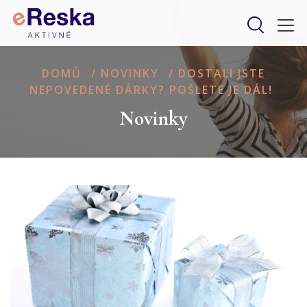
DOMŮ
/
NOVINKY
/
DOSTALI JSTE
NEPOVEDENÉ DÁRKY? POŠLETE JE DÁL!
Novinky