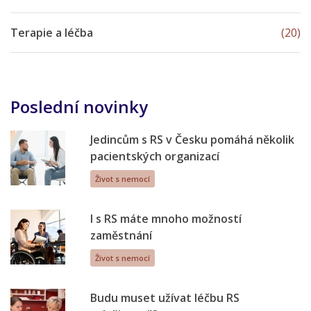
Terapie a léčba
(20)
Poslední novinky
Jedincům s RS v Česku pomáhá několik
pacientských organizací
Život s nemocí
I s RS máte mnoho možností
zaměstnání
Život s nemocí
Budu muset užívat léčbu RS