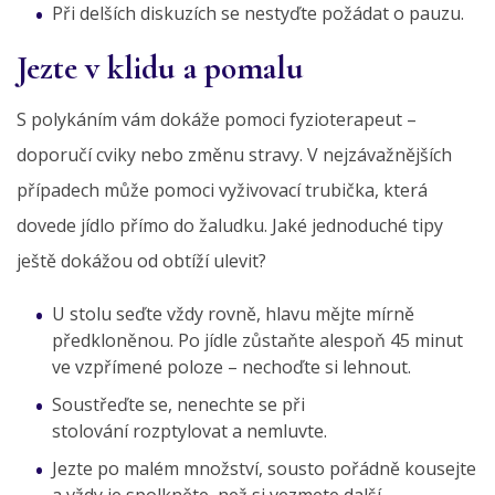
Při delších diskuzích se nestyďte požádat o pauzu.
Jezte v klidu a pomalu
S polykáním vám dokáže pomoci fyzioterapeut –
doporučí cviky nebo změnu stravy. V nejzávažnějších
případech může pomoci vyživovací trubička, která
dovede jídlo přímo do žaludku. Jaké jednoduché tipy
ještě dokážou od obtíží ulevit?
U stolu seďte vždy rovně, hlavu mějte mírně
předkloněnou. Po jídle zůstaňte alespoň 45 minut
ve vzpřímené poloze – nechoďte si lehnout.
Soustřeďte se, nenechte se při
stolování rozptylovat a nemluvte.
Jezte po malém množství, sousto pořádně kousejte
a vždy je spolkněte, než si vezmete další.