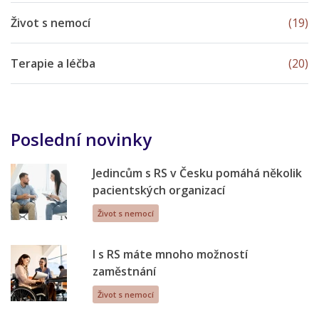
Život s nemocí
(19)
Terapie a léčba
(20)
Poslední novinky
Jedincům s RS v Česku pomáhá několik
pacientských organizací
Život s nemocí
I s RS máte mnoho možností
zaměstnání
Život s nemocí