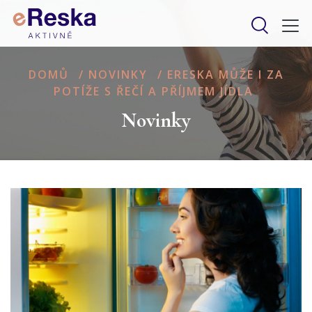
DOMŮ
/
NOVINKY
/
ERESKA MŮŽE I ZA
POTÍŽE S ŘEČÍ A PŘÍJMEM JÍDLA
Novinky