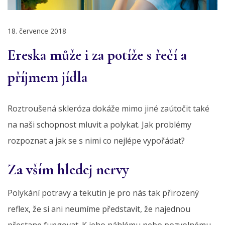
18. července 2018
Ereska může i za potíže s řečí a
příjmem jídla
Roztroušená skleróza dokáže mimo jiné zaútočit také
na naši schopnost mluvit a polykat. Jak problémy
rozpoznat a jak se s nimi co nejlépe vypořádat?
Za vším hledej nervy
Polykání potravy a tekutin je pro nás tak přirozený
reflex, že si ani neumíme představit, že najednou
přestane fungovat. K jeho náhlému nebo pozvolnému