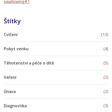
swallowing#1
Štítky
Cvičení
(13)
Pobyt venku
(4)
Těhotenství a péče o dítě
(5)
Vaření
(2)
Únava
(2)
Diagnostika
(3)