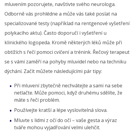
mluvením pozorujete, navštivte svého neurologa.
Odborně vás prohlédne a může vás také poslat na
specializované testy (například na rentgenové vyšetření
polykacího aktu). Často doporučí i vyšetření u
klinického logopeda. Kromě některých léků může při
obtížích s řečí pomoci cvičení a trénink. Řečový terapeut
se s vámi zaměří na pohyby mluvidel nebo na techniku
dýchání. Začít můžete následujícími pár tipy:
Při mluvení zbytečně nechvátejte a sami na sebe
netlačte. Může pomoci, když druhému sdělíte, že
máte s řečí problém.
Používejte kratší a lépe vyslovitelná slova.
Mluvte s lidmi z očí do očí – vaše gesta a výraz
tváře mohou vyjadřování velmi ulehčit.