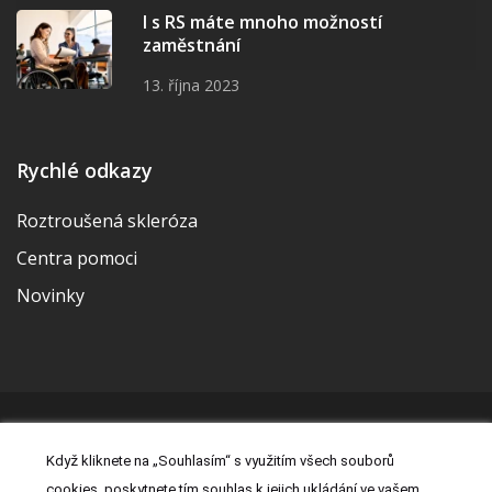
I s RS máte mnoho možností
zaměstnání
13. října 2023
Rychlé odkazy
Roztroušená skleróza
Centra pomoci
Novinky
© 2026 | Vytvořila a udržuje Meditorial | ISSN 2533-655X |
Když kliknete na „Souhlasím“ s využitím všech souborů
Právní prohlášení
|
Prohlášení o cookies
|
Nastavení cookies
|
cookies, poskytnete tím souhlas k jejich ukládání ve vašem