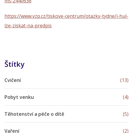
ms-2440636
https://www.vzp.cz/tiskove-centrum/otazky-tydne/i-hul-
lze-ziskat-na-predpis
Štítky
Cvičení
(13)
Pobyt venku
(4)
Těhotenství a péče o dítě
(5)
Vaření
(2)