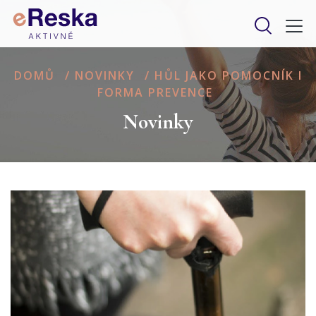
DOMŮ
/
NOVINKY
/
HŮL JAKO POMOCNÍK I
FORMA PREVENCE
Novinky