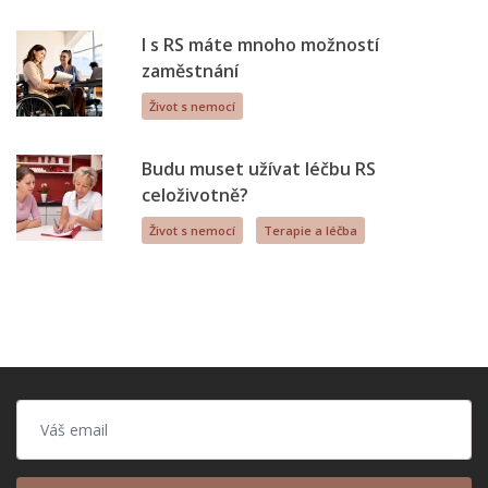
I s RS máte mnoho možností
zaměstnání
Život s nemocí
Budu muset užívat léčbu RS
celoživotně?
Život s nemocí
Terapie a léčba