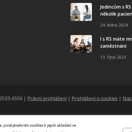
Jedincům s R
několik pacie
24. ledna 2024
I s RS máte 
zaměstnání
13. října 2023
N 2533-655X |
Právní prohlášení
|
Prohlášení o cookies
|
Nas
, poskytnete tím souhlas k jejich ukládání ve