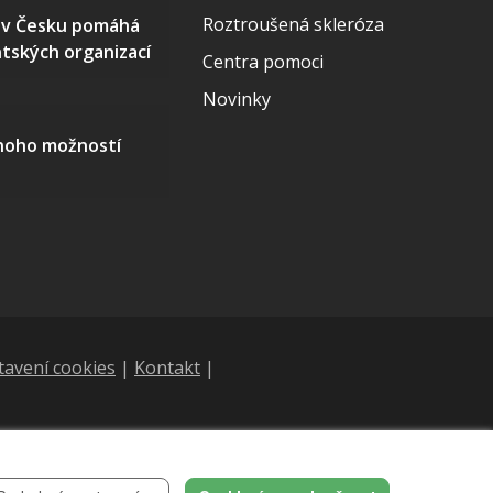
Roztroušená skleróza
S v Česku pomáhá
ntských organizací
Centra pomoci
Novinky
mnoho možností
tavení cookies
|
Kontakt
|