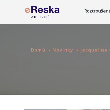
Roztroušen
Domů
Novinky
Jacqueline 
/
/