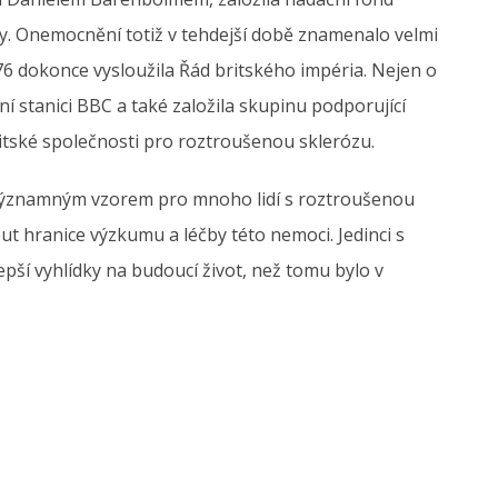
y. Onemocnění totiž v tehdejší době znamenalo velmi
76 dokonce vysloužila Řád britského impéria. Nejen o
ní stanici BBC a také založila skupinu podporující
ritské společnosti pro roztroušenou sklerózu.
ě významným vzorem pro mnoho lidí s roztroušenou
ut hranice výzkumu a léčby této nemoci. Jedinci s
ší vyhlídky na budoucí život, než tomu bylo v