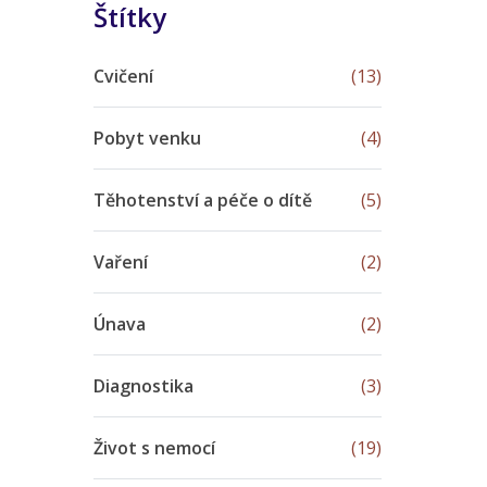
Štítky
Cvičení
(13)
Pobyt venku
(4)
Těhotenství a péče o dítě
(5)
Vaření
(2)
Únava
(2)
Diagnostika
(3)
Život s nemocí
(19)