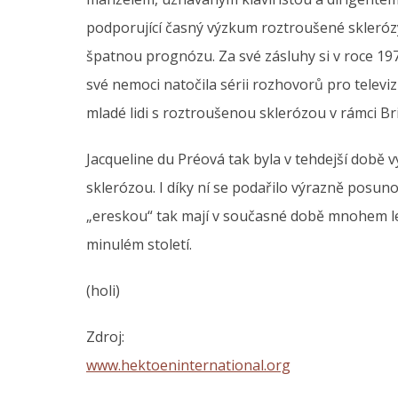
podporující časný výzkum roztroušené skleróz
špatnou prognózu. Za své zásluhy si v roce 19
své nemoci natočila sérii rozhovorů pro televiz
mladé lidi s roztroušenou sklerózou v rámci B
Jacqueline du Préová tak byla v tehdejší dob
sklerózou. I díky ní se podařilo výrazně posuno
„ereskou“ tak mají v současné době mnohem lep
minulém století.
(holi)
Zdroj:
www.hektoeninternational.org