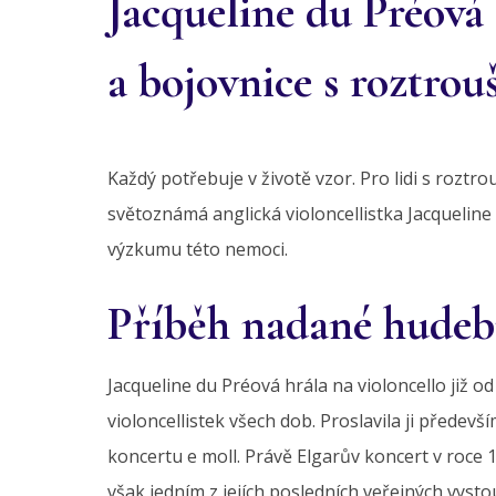
Jacqueline du Préová 
a bojovnice s roztro
Každý potřebuje v životě vzor. Pro lidi s roztr
světoznámá anglická violoncellistka Jacqueline
výzkumu této nemoci.
Příběh nadané hudeb
Jacqueline du Préová hrála na violoncello již o
violoncellistek všech dob. Proslavila ji předev
koncertu e moll. Právě Elgarův koncert v roce 
však jedním z jejích posledních veřejných vyst