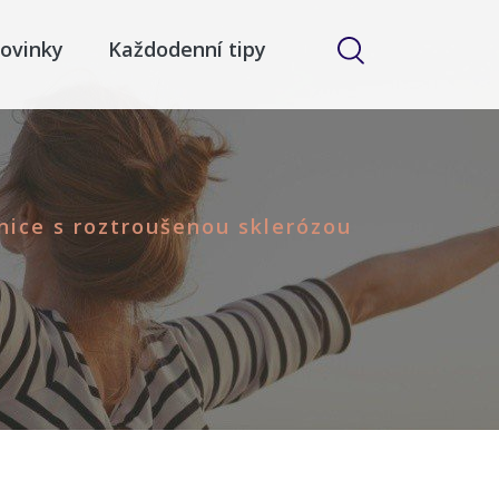
ovinky
Každodenní tipy
vnice s roztroušenou sklerózou