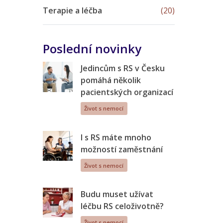
Terapie a léčba
(20)
Poslední novinky
Jedincům s RS v Česku
pomáhá několik
pacientských organizací
Život s nemocí
I s RS máte mnoho
možností zaměstnání
Život s nemocí
Budu muset užívat
léčbu RS celoživotně?
Život s nemocí