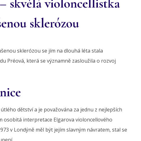
– skvělá violoncellistka
ušenou sklerózou
oušenou sklerózou se jím na dlouhá léta stala
 du Préová, která se významně zasloužila o rozvoj
nice
d útlého dětství a je považována za jednu z nejlepších
ším osobitá interpretace Elgarova violoncellového
1973 v Londýně měl být jejím slavným návratem, stal se
oupení…