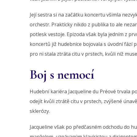
Její sestra si na začátku koncertu všimla nezv
orchestr. Prakticky nikdo z publika to ale nezar
potlesk vestoje. Epizoda však byla jedním z p
koncertů již hudebnice bojovala s úvodní fáz
pro ni stala ztráta citu v prstech, kvůli níž mu
Boj s nemocí
Hudební kariéra Jacqueline du Préové trvala po
odejít kvůli ztrátě citu v prstech, zvýšené ú
sklerózy.
Jacqueline však po předčasném odchodu do hu
manželem, uznávaným klavíristou a dirigente