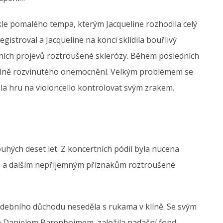
ykle pomalého tempa, kterým Jacqueline rozhodila celý
egistroval a Jacqueline na konci sklidila bouřlivý
rvních projevů roztroušené sklerózy. Během posledních
í plně rozvinutého onemocnění. Velkým problémem se
sela hru na violoncello kontrolovat svým zrakem.
uhých deset let. Z koncertních pódií byla nucena
navě a dalším nepříjemným příznakům roztroušené
debního důchodu neseděla s rukama v klíně. Se svým
m Danielem Barenboimem, založila nadační fond