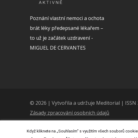
Poznání vlastní nemoci a ochota
brát léky předepsané lékařem –
to už je začátek uzdravení -
MIGUEL DE CERVANTES
© 2026 | Vytvořila a udržuje Meditorial | ISS
Zásady zpracování osobních údajů
Když kliknete na „Souhlasím“ s využitím všech souborů cookies