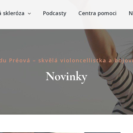
á skleróza
Podcasty
Centra pomoci
N
du Préová – skvělá violoncellistka a bojo
Novinky