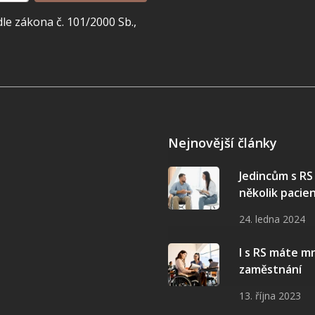
e zákona č. 101/2000 Sb.,
Nejnovější články
Jedincům s R
několik pacie
24. ledna 2024
I s RS máte 
zaměstnání
13. října 2023