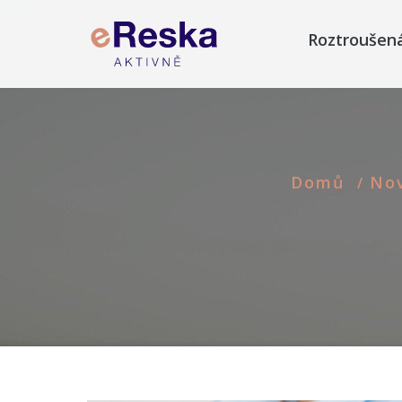
Roztroušen
Domů
No
/