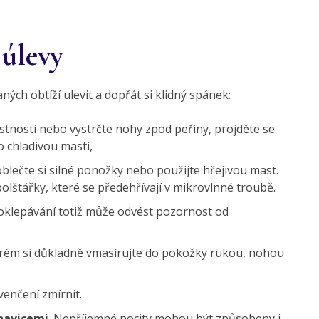
 úlevy
ných obtíží ulevit a dopřát si klidný spánek:
ístnosti nebo vystrčte nohy zpod peřiny, projděte se
o chladivou mastí,
 oblečte si silné ponožky nebo použijte hřejivou mast.
olštářky, které se předehřívají v mikrovlnné troubě.
oklepávání totiž může odvést pozornost od
Krém si důkladně vmasírujte do pokožky rukou, nohou
venčení zmírnit.
havicemi
. Nepříjemné pocity mohou být způsobeny i