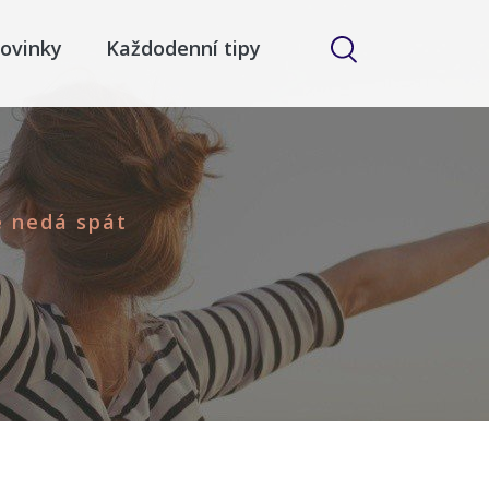
ovinky
Každodenní tipy
é nedá spát