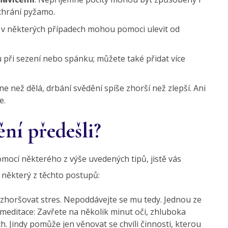
chrání pyžamo.
é v některých případech mohou pomoci ulevit od
u při sezení nebo spánku; můžete také přidat více
kne než dělá,
drbání svědění spíše zhorší než zlepší. Ani
e.
ění předešli?
mocí některého z výše uvedených tipů, jistě vás
 některý z těchto postupů:
 zhoršovat stres. Nepoddávejte se mu tedy. Jednou ze
nimeditace: Zavřete na několik minut oči, zhluboka
h. Jindy pomůže jen věnovat se chvíli činnosti, kterou