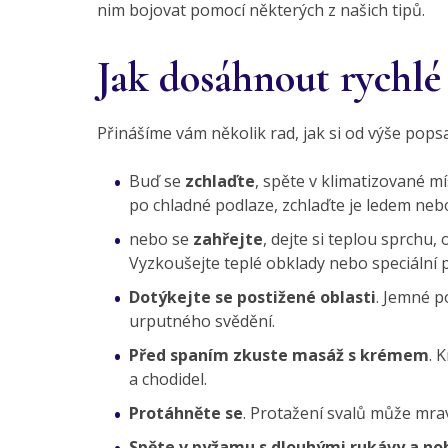
nim bojovat pomocí některých z našich tipů.
Jak dosáhnout rychlé
Přinášíme vám několik rad, jak si od výše popsa
Buď se
zchlaďte
, spěte v klimatizované m
po chladné podlaze, zchlaďte je ledem neb
nebo se
zahřejte
, dejte si teplou sprchu,
Vyzkoušejte teplé obklady nebo speciální p
Dotýkejte se postižené oblasti
. Jemné p
urputného svědění.
Před spaním z
kuste masáž s krémem
. 
a chodidel.
Protáhněte se
. Protažení svalů může mra
Spěte v pyžamu s dlouhými rukávy a no