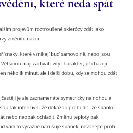
vědění, které nedá spát
alším projevům roztroušené sklerózy zdát jako
rzy změníte názor.
příznaky, které vznikají buď samovolně, nebo jsou
Většinou mají záchvatovitý charakter, přicházejí
en několik minut, ale i delší dobu, kdy se mohou zdát
ejčastěji je ale zaznamenáte symetricky na nohou a
jsou tak intenzivní, že dokážou probudit i ze spánku.
át nebo naopak ochladit. Změnu teploty pak
ud vám to výrazně narušuje spánek, neváhejte proti