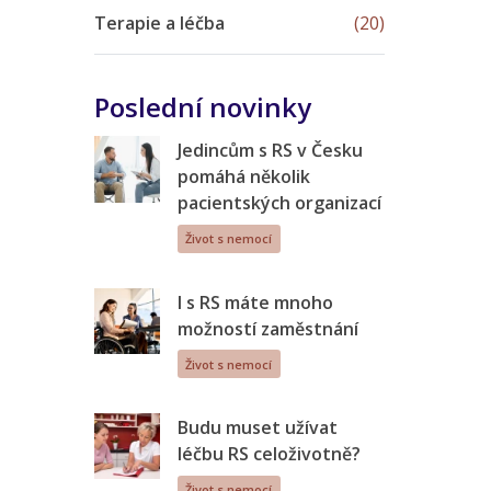
Terapie a léčba
(20)
Poslední novinky
Jedincům s RS v Česku
pomáhá několik
pacientských organizací
Život s nemocí
I s RS máte mnoho
možností zaměstnání
Život s nemocí
Budu muset užívat
léčbu RS celoživotně?
Život s nemocí