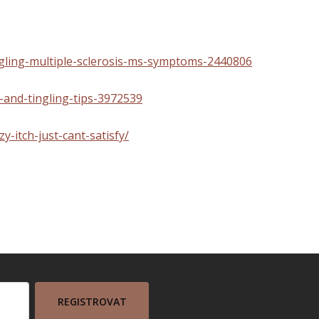
gling-multiple-sclerosis-ms-symptoms-2440806
and-tingling-tips-3972539
zy-itch-just-cant-satisfy/
REGISTROVAT