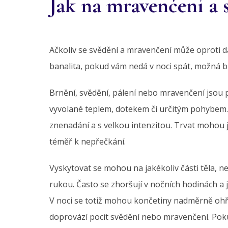
Jak na mravenčení a s
Ačkoliv se svědění a mravenčení může oproti d
banalita, pokud vám nedá v noci spát, možná b
Brnění, svědění, pálení nebo mravenčení jsou 
vyvolané teplem, dotekem či určitým pohybem. 
znenadání a s velkou intenzitou. Trvat mohou j
téměř k nepřečkání.
Vyskytovat se mohou na jakékoliv části těla, n
rukou. Často se zhoršují v nočních hodinách a 
V noci se totiž mohou končetiny nadměrně ohř
doprovází pocit svědění nebo mravenčení. Pok