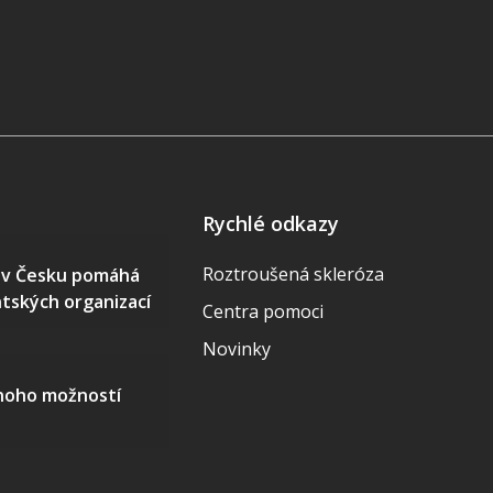
Rychlé odkazy
Roztroušená skleróza
S v Česku pomáhá
ntských organizací
Centra pomoci
Novinky
mnoho možností