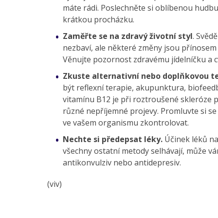
máte rádi. Poslechněte si oblíbenou hudbu,
krátkou procházku.
Zaměřte se na zdravý životní styl
. Svědě
nezbaví, ale některé změny jsou přínosem
Věnujte pozornost zdravému jídelníčku a cv
Zkuste alternativní nebo doplňkovou te
být reflexní terapie, akupunktura, biofee
vitamínu B12 je při roztroušené skleróze 
různé nepříjemné projevy. Promluvte si se
ve vašem organismu zkontrolovat.
Nechte si předepsat léky.
Účinek léků na
všechny ostatní metody selhávají, může vá
antikonvulziv nebo antidepresiv.
(viv)