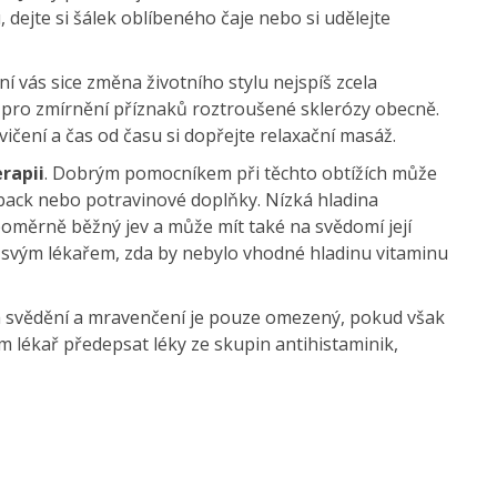
 dejte si šálek oblíbeného čaje nebo si udělejte
ní vás sice změna životního stylu nejspíš zcela
 pro zmírnění příznaků roztroušené sklerózy obecně.
ičení a čas od času si dopřejte relaxační masáž.
rapii
. Dobrým pomocníkem při těchto obtížích může
dback nebo potravinové doplňky. Nízká hladina
poměrně běžný jev a může mít také na svědomí její
 svým lékařem, zda by nebylo vhodné hladinu vitaminu
 svědění a mravenčení je pouze omezený, pokud však
m lékař předepsat léky ze skupin antihistaminik,