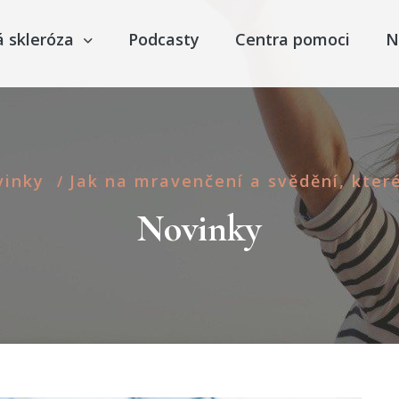
á skleróza
Podcasty
Centra pomoci
N
vinky
Jak na mravenčení a svědění, kter
/
Novinky