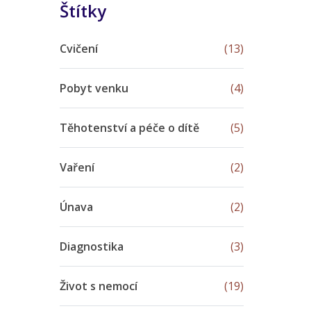
Štítky
Cvičení
(13)
Pobyt venku
(4)
Těhotenství a péče o dítě
(5)
Vaření
(2)
Únava
(2)
Diagnostika
(3)
Život s nemocí
(19)