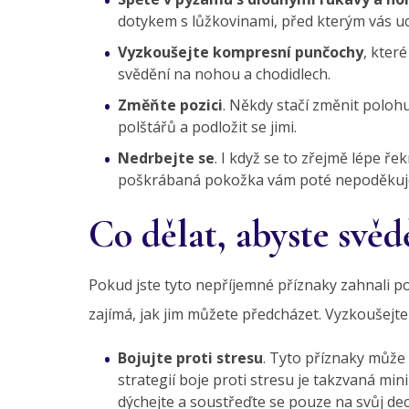
dotykem s lůžkovinami, před kterým vás u
Vyzkoušejte kompresní punčochy
, kter
svědění na nohou a chodidlech.
Změňte pozici
. Někdy stačí změnit poloh
polštářů a podložit se jimi.
Nedrbejte se
. I když se to zřejmě lépe ře
poškrábaná pokožka vám poté nepoděkuj
Co dělat, abyste svěd
Pokud jste tyto nepříjemné příznaky zahnali po
zajímá, jak jim můžete předcházet. Vyzkoušejte
Bojujte proti stresu
. Tyto příznaky může
strategií boje proti stresu je takzvaná mi
dýchejte a soustřeďte se pouze na svůj dec