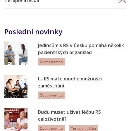
Terapie a léčba
(20)
Poslední novinky
Jedincům s RS v Česku pomáhá několik
pacientských organizací
Život s nemocí
I s RS máte mnoho možností
zaměstnání
Život s nemocí
Budu muset užívat léčbu RS
celoživotně?
Život s nemocí
Terapie a léčba