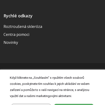
Rychlé odkazy
Roztroušená skleróza
Centra pomoci
Novinky
© 2026 | Vytvořila a udržuje Meditorial | ISSN 2533-655X |
Když kliknete na „Souhlasím“ s využitím všech souborů
Právní prohlášení
|
Prohlášení o cookies
|
Nastavení cookies
|
cookies, poskytnete tím souhlas k jejich ukládání ve vašem
Kontakt
|
Zásady zpracování osobních údajů
zařízení a pomůže to s vaší navigací na stránce, s analýzou
využití dat a našimi marketingovými aktivitami.