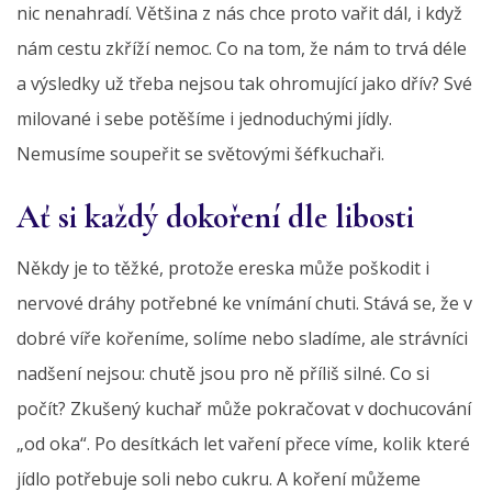
nic nenahradí. Většina z nás chce proto vařit dál, i když
nám cestu zkříží nemoc. Co na tom, že nám to trvá déle
a výsledky už třeba nejsou tak ohromující jako dřív? Své
milované i sebe potěšíme i jednoduchými jídly.
Nemusíme soupeřit se světovými šéfkuchaři.
Ať si každý dokoření dle libosti
Někdy je to těžké, protože ereska může poškodit i
nervové dráhy potřebné ke vnímání chuti. Stává se, že v
dobré víře kořeníme, solíme nebo sladíme, ale strávníci
nadšení nejsou: chutě jsou pro ně příliš silné. Co si
počít? Zkušený kuchař může pokračovat v dochucování
„od oka“. Po desítkách let vaření přece víme, kolik které
jídlo potřebuje soli nebo cukru. A koření můžeme