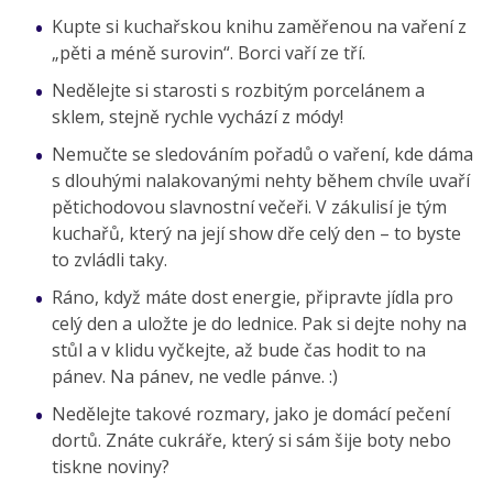
Kupte si kuchařskou knihu zaměřenou na vaření z
„pěti a méně surovin“. Borci vaří ze tří.
Nedělejte si starosti s rozbitým porcelánem a
sklem, stejně rychle vychází z módy!
Nemučte se sledováním pořadů o vaření, kde dáma
s dlouhými nalakovanými nehty během chvíle uvaří
pětichodovou slavnostní večeři. V zákulisí je tým
kuchařů, který na její show dře celý den – to byste
to zvládli taky.
Ráno, když máte dost energie, připravte jídla pro
celý den a uložte je do lednice. Pak si dejte nohy na
stůl a v klidu vyčkejte, až bude čas hodit to na
pánev. Na pánev, ne vedle pánve. :)
Nedělejte takové rozmary, jako je domácí pečení
dortů. Znáte cukráře, který si sám šije boty nebo
tiskne noviny?