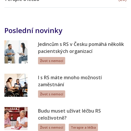
Poslední novinky
Jedincům s RS v Česku pomáhá několik
pacientských organizací
Život s nemocí
I s RS máte mnoho možností
zaměstnání
Život s nemocí
Budu muset užívat léčbu RS
celoživotně?
Život s nemocí
Terapie a léčba