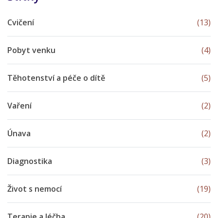
Cvičení
(13)
Pobyt venku
(4)
Těhotenství a péče o dítě
(5)
Vaření
(2)
Únava
(2)
Diagnostika
(3)
Život s nemocí
(19)
Terapie a léčba
(20)