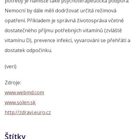
potřeby je namístě také psychoterapeutická podpora.
Nemocní by dále měli dodržovat určitá režimová
opatření. Příkladem je správná životospráva včetně
dostatečného příjmu potřebných vitamínů (zvláště
vitamínu D), prevence infekcí, vyvarování se přehřátí a
dostatek odpočinku.
(veri)
Zdroje:
www.webmd.com
www.solen.sk
http://zdravi.euro.cz
Štítky