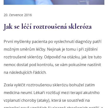
20. července 2016
Jak se léčí roztroušená skleróza
První myšlenky pacienta po vyslechnutí diagnózy patří
možným směrům léčby. Nejinak je tomu i při zjištění
roztroušené sklerózy. Odpověď na otázku, jak lze tuto
nemoc dostat pod kontrolu, se vám pokusíme nastínit
na následujících řádcích.
Zcela vyléčit roztroušenou sklerózu bohužel zatím
medicína neumí. Lékaři rozlišují mezi terapií akutního
vzplanutí choroby (ataky), která se soustředí na
zmírnění nově vzniklých či výrazně zhoršených potíží, a