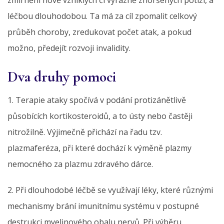
léčbou dlouhodobou. Ta má za cíl zpomalit celkový
průběh choroby, zredukovat počet atak, a pokud
možno, předejít rozvoji invalidity.
Dva druhy pomoci
1. Terapie ataky spočívá v podání protizánětlivě
působících kortikosteroidů, a to ústy nebo častěji
nitrožilně. Výjimečně přichází na řadu tzv.
plazmaferéza, při které dochází k výměně plazmy
nemocného za plazmu zdravého dárce.
2. Při dlouhodobé léčbě se využívají léky, které různými
mechanismy brání imunitnímu systému v postupné
destrukci myelinového obalu nervů. Při výběru