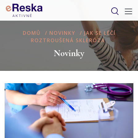
DOMŮ
/
NOVINKY
/
JAK SE LÉČÍ
ROZTROUŠENÁ SKLERÓZA
Novinky