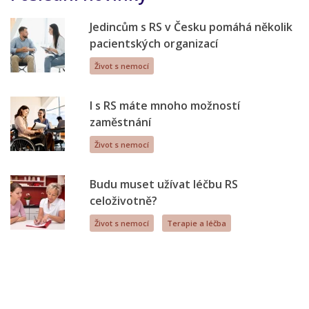
Jedincům s RS v Česku pomáhá několik
pacientských organizací
Život s nemocí
I s RS máte mnoho možností
zaměstnání
Život s nemocí
Budu muset užívat léčbu RS
celoživotně?
Život s nemocí
Terapie a léčba