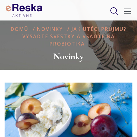
DOMŮ
/
NOVINKY
/
JAK UTÉCI PRŮJMU?
VYSAĎTE ŠVESTKY A VSAĎTE NA
PROBIOTIKA
Novinky