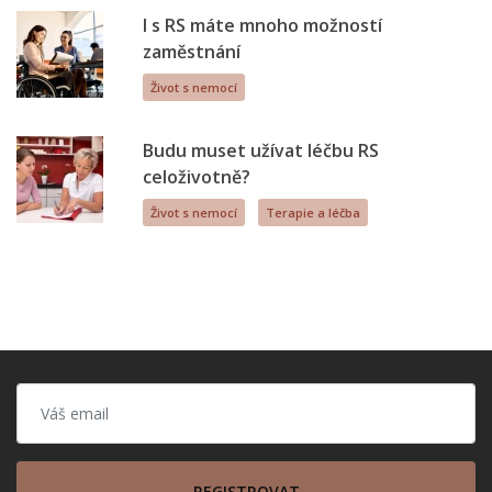
I s RS máte mnoho možností
zaměstnání
Život s nemocí
Budu muset užívat léčbu RS
celoživotně?
Život s nemocí
Terapie a léčba
REGISTROVAT