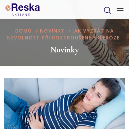
DOMŮ
/
NOVINKY
/
JAK VYZRÁT NA
NEVOLNOST PŘI ROZTROUŠENÉ SKLERÓZE
Novinky