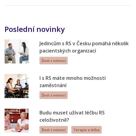
Poslední novinky
Jedincům s RS v Česku pomáhá několik
pacientských organizací
Život s nemocí
I s RS máte mnoho možností
zaměstnání
Život s nemocí
Budu muset užívat léčbu RS
celoživotně?
Život s nemocí
Terapie a léčba