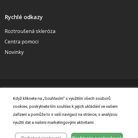
Rychlé odkazy
Roztroušená skleróza
Centra pomoci
Novinky
© 2026 | Vytvořila a udržuje Meditorial | ISSN 2533-655X |
Když kliknete na „Souhlasím“ s využitím všech souborů
Právní prohlášení
|
Prohlášení o cookies
|
Nastavení cookies
|
cookies, poskytnete tím souhlas k jejich ukládání ve vašem
Kontakt
|
Zásady zpracování osobních údajů
zařízení a pomůže to s vaší navigací na stránce, s analýzou
využití dat a našimi marketingovými aktivitami.