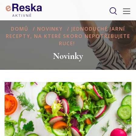
DOMŮ
/
NOVINKY
/
JEDNODUCHÉ JARNÍ
RECEPTY, NA KTERÉ SKORO NEPOTŘEBUJETE
RUCE!
Novinky