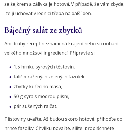
se šejkrem a zálivka je hotová. V případě, že vám zbyde,
lze ji uchovat v lednici třeba na další den.
Báječný salát ze zbytků
Ani druhý recept neznamená krájení nebo strouhání
velkého množství ingrediencí. Připravte si:
1,5 hrnku syrových těstovin,
talíř mražených zelených fazolek,
zbytky kuřecího masa,
50 g sýra s modrou plísní,
pár sušených rajčat.
Těstoviny uvařte. Až budou skoro hotové, přihoďte do
hrnce fazolky. Chvilku povařte, slijte, propláchněte