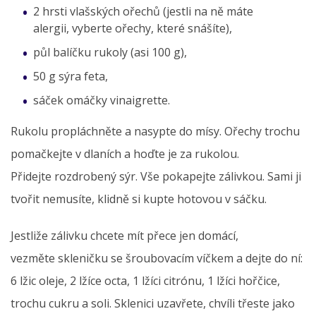
2 hrsti vlašských ořechů (jestli na ně máte
alergii, vyberte ořechy, které snášíte),
půl balíčku rukoly (asi 100 g),
50 g sýra feta,
sáček omáčky vinaigrette.
Rukolu propláchněte a nasypte do mísy. Ořechy trochu
pomačkejte v dlaních a hoďte je za rukolou.
Přidejte rozdrobený sýr. Vše pokapejte zálivkou. Sami ji
tvořit nemusíte, klidně si kupte hotovou v sáčku.
Jestliže zálivku chcete mít přece jen domácí,
vezměte skleničku se šroubovacím víčkem a dejte do ní:
6 lžic oleje, 2 lžíce octa, 1 lžíci citrónu, 1 lžíci hořčice,
trochu cukru a soli. Sklenici uzavřete, chvíli třeste jako