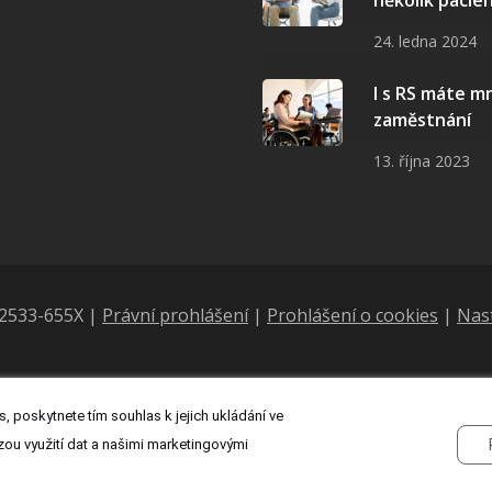
24. ledna 2024
I s RS máte 
zaměstnání
13. října 2023
N 2533-655X |
Právní prohlášení
|
Prohlášení o cookies
|
Nas
, poskytnete tím souhlas k jejich ukládání ve
zou využití dat a našimi marketingovými