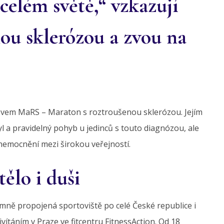
celém světě,“ vzkazují
ou sklerózou a zvou na
zvem MaRS – Maraton s roztroušenou sklerózou. Jejím
tyl a pravidelný pohyb u jedinců s touto diagnózou, ale
emocnění mezi širokou veřejností.
ělo i duši
ně propojená sportoviště po celé České republice i
ivítáním v Praze ve fitcentru FitnessAction. Od 18