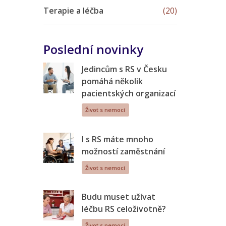
Terapie a léčba
(20)
Poslední novinky
Jedincům s RS v Česku
pomáhá několik
pacientských organizací
Život s nemocí
I s RS máte mnoho
možností zaměstnání
Život s nemocí
Budu muset užívat
léčbu RS celoživotně?
Život s nemocí