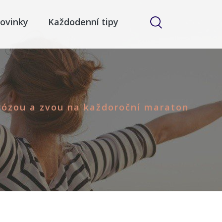
ovinky
Každodenní tipy
erózou a zvou na každoroční maraton