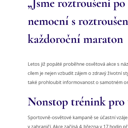
„Jsme roztroušeni po 
nemocní s roztroušen
každoroční maraton
Letos již popáté proběhne osvětová akce s ná
cílem je nejen vzbudit zájem o zdravý životní s
také prohloubit informovanost o samotném on
Nonstop trénink pro t
Sportovně-osvětové kampaně se účastní vzájem
v zahraničí. Akce začíná 4. března v 17 hodin př