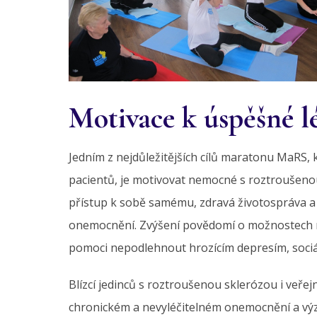
Motivace k úspěšné l
Jedním z nejdůležitějších cílů maratonu MaRS,
pacientů, je motivovat nemocné s roztroušenou
přístup k sobě samému, zdravá životospráva a
onemocnění. Zvýšení povědomí o možnostech r
pomoci nepodlehnout hrozícím depresím, sociální
Blízcí jedinců s roztroušenou sklerózou i veřej
chronickém a nevyléčitelném onemocnění a vý