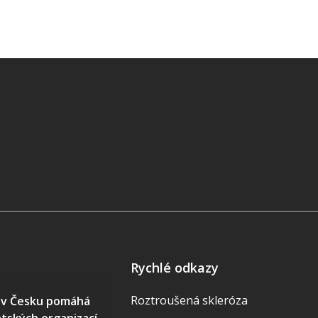
Rychlé odkazy
Roztroušená skleróza
S v Česku pomáhá
ntských organizací