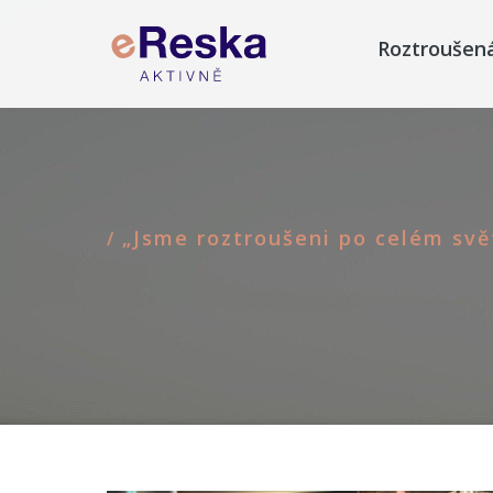
Roztroušen
„Jsme roztroušeni po celém svě
/