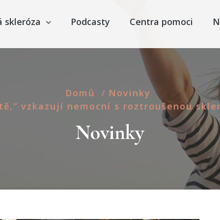
á skleróza
Podcasty
Centra pomoci
N
Domů
Novinky
/
tě,“ vzkazují nemocní s roztroušenou skl
Novinky