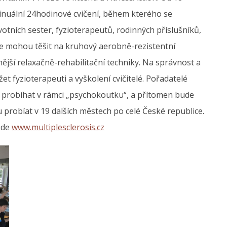
nuální 24hodinové cvičení, během kterého se
avotních sester, fyzioterapeutů, rodinných příslušníků,
 se mohou těšit na kruhový aerobně-rezistentní
znější relaxačně-rehabilitační techniky. Na správnost a
t fyzioterapeuti a vyškolení cvičitelé. Pořadatelé
 probíhat v rámci „psychokoutku“, a přítomen bude
probíat v 19 dalších městech po celé České republice.
 zde
www.multiplesclerosis.cz