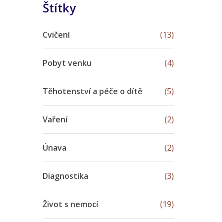
Štítky
Cvičení
(13)
Pobyt venku
(4)
Těhotenství a péče o dítě
(5)
Vaření
(2)
Únava
(2)
Diagnostika
(3)
Život s nemocí
(19)