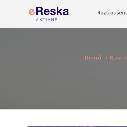
Roztroušen
Domů
Novin
/