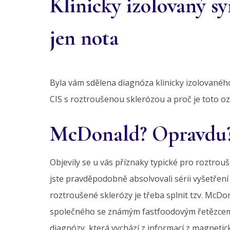
Klinicky izolovaný s
jen nota
Byla vám sdělena diagnóza klinicky izolovaného
CIS s roztroušenou sklerózou a proč je toto oz
McDonald? Opravdu
Objevily se u vás příznaky typické pro roztrou
jste pravděpodobně absolvovali sérii vyšetření 
roztroušené sklerózy je třeba splnit tzv. McDon
společného se známým fastfoodovým řetězcem
diagnózy, která vychází z informací z magnet