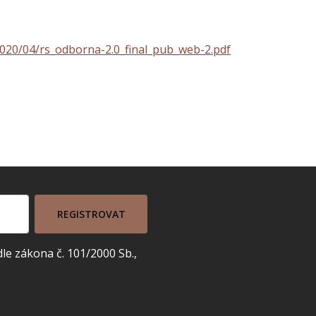
020/04/rs_odborna-2.0_final_pub_web-2.pdf
REGISTROVAT
e zákona č. 101/2000 Sb.,