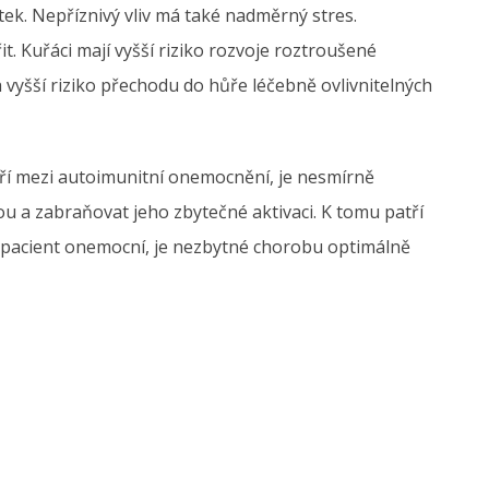
k. Nepříznivý vliv má také nadměrný stres.
it. Kuřáci mají vyšší riziko rozvoje roztroušené
h vyšší riziko přechodu do hůře léčebně ovlivnitelných
ří mezi autoimunitní onemocnění, je nesmírně
u a zabraňovat jeho zbytečné aktivaci. K tomu patří
 pacient onemocní, je nezbytné chorobu optimálně