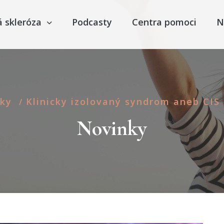
á skleróza
Podcasty
Centra pomoci
N
ky
Klinicky izolovaný syndrom aneb CIS 
/
Novinky