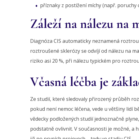
příznaky z postižení míchy (např. poruchy ci
Záleží na nálezu na 
Diagnóza CIS automaticky neznamená roztrouše
roztroušené sklerózy se odvíjí od nálezu na m
riziko asi 20 %, při nálezu typickém pro roztro
Včasná léčba je zákl
Ze studií, které sledovaly přirozený průběh roz
pokud není nemoc léčena, vede u většiny lidí bě
vědecky podložených studií jednoznačně plyne,
podstatně ovlivnit. V současnosti je možné, a 
již po prvních projevech – tedy ve stadiu CIS.