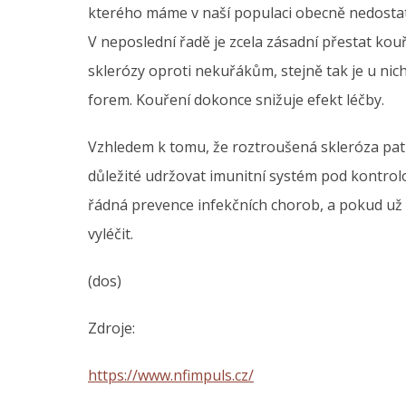
kterého máme v naší populaci obecně nedostate
V neposlední řadě je zcela zásadní přestat kouř
sklerózy oproti nekuřákům, stejně tak je u nic
forem. Kouření dokonce snižuje efekt léčby.
Vzhledem k tomu, že roztroušená skleróza pat
důležité udržovat imunitní systém pod kontrolo
řádná prevence infekčních chorob, a pokud už
vyléčit.
(dos)
Zdroje:
https://www.nfimpuls.cz/