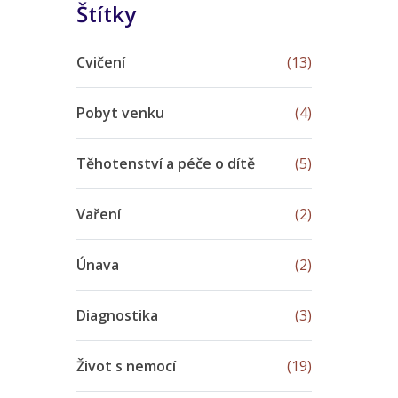
Štítky
Cvičení
(13)
Pobyt venku
(4)
Těhotenství a péče o dítě
(5)
Vaření
(2)
Únava
(2)
Diagnostika
(3)
Život s nemocí
(19)