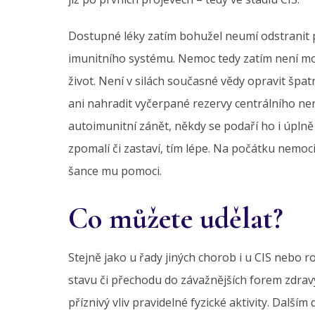
Dostupné léky zatím bohužel neumí odstranit 
imunitního systému. Nemoc tedy zatím není možn
život. Není v silách současné vědy opravit špa
ani nahradit vyčerpané rezervy centrálního ne
autoimunitní zánět, někdy se podaří ho i úplně 
zpomalí či zastaví, tím lépe. Na počátku nemoci
šance mu pomoci.
Co můžete udělat?
Stejně jako u řady jiných chorob i u CIS nebo
stavu či přechodu do závažnějších forem zdravý
příznivý vliv pravidelné fyzické aktivity. Dalš