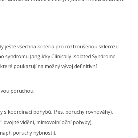
, kdy ještě všechna kritéria pro roztroušenou sklerózu
ného syndromu (anglicky Clinically Isolated Syndrome –
 které poukazují na možný vývoj definitivní
ovou poruchou,
y s koordinací pohybů, třes, poruchy rovnováhy),
 dvojité vidění, mimovolní oční pohyby),
např. poruchy hybnosti),