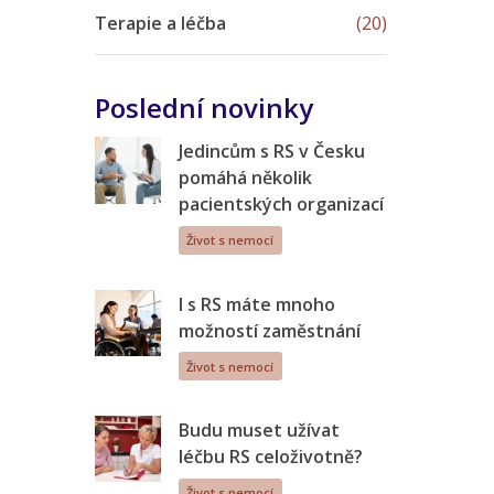
Terapie a léčba
(20)
Poslední novinky
Jedincům s RS v Česku
pomáhá několik
pacientských organizací
Život s nemocí
I s RS máte mnoho
možností zaměstnání
Život s nemocí
Budu muset užívat
léčbu RS celoživotně?
Život s nemocí