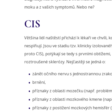
moku a z vašich symptomů. Nebo ne?
CIS
Většina lidí naštěstí přichází k lékaři ve chvíli
nesplňují. Jsou ve stadiu tzv. klinicky izolova
proto CIS), potýkají se tedy s prvními obtížemi,
roztroušené sklerózy. Nejčastěji se jedná o:
zánět očního nervu s jednostrannou zrak
brnění,
příznaky z oblasti mozečku (např. problém
příznaky z oblasti mozkového kmene (např.
příznaky z postižení mozkových hemisfér (