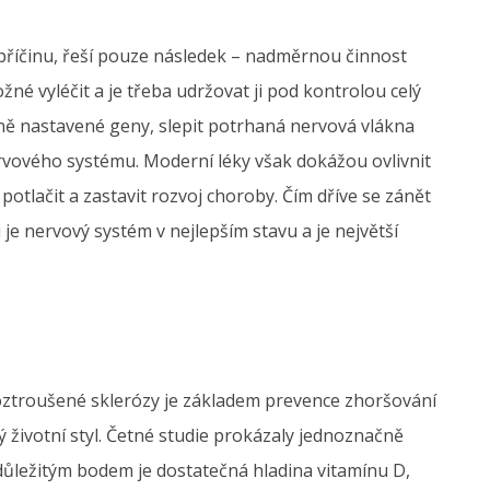
příčinu, řeší pouze následek – nadměrnou činnost
é vyléčit a je třeba udržovat ji pod kontrolou celý
tně nastavené geny, slepit potrhaná nervová vlákna
rvového systému. Moderní léky však dokážou ovlivnit
potlačit a zastavit rozvoj choroby. Čím dříve se zánět
 je nervový systém v nejlepším stavu a je největší
 roztroušené sklerózy je základem prevence zhoršování
 životní styl. Četné studie prokázaly jednoznačně
ím důležitým bodem je dostatečná hladina vitamínu D,