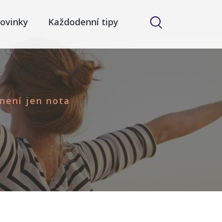
ovinky
Každodenní tipy
není jen nota