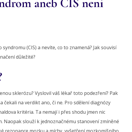
yndrom aneb CIS není
 syndromu (CIS) a nevíte, co to znamená? Jak souvisí
načení důležité?
?
šenou sklerózu? Vyslovil váš lékař toto podezření? Pak
a čekali na verdikt ano, či ne. Pro sdělení diagnózy
aldova kritéria. Ta nemají i přes shodu jmen nic
. Naopak slouží k jednoznačnému stanovení zmíněné
ické rezonance mozku a míchy, vyšetření mozkomíšního