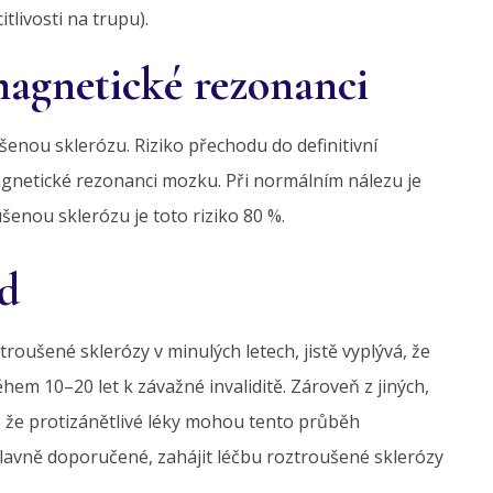
tlivosti na trupu).
magnetické rezonanci
nou sklerózu. Riziko přechodu do definitivní
agnetické rezonanci mozku. Při normálním nálezu je
ušenou sklerózu je toto riziko 80 %.
ad
troušené sklerózy v minulých letech, jistě vyplývá, že
hem 10–20 let k závažné invaliditě. Zároveň z jiných,
 že protizánětlivé léky mohou tento průběh
hlavně doporučené, zahájit léčbu roztroušené sklerózy