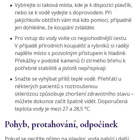
Vybírejte si taková místa, kde je k dispozici plavčík,
nebo se k vodě vydejte s doprovodem. Při
jakýchkoliv obtížích vám má kdo pomoci, případně
jen dohlédne, že koupání zvládáte.
Pro vstup do vody volte co nejpohodlnější cestu.
V případě přírodních koupališť a rybníků si raději
najděte místo s pozvolným přístupem k hladině.
Překážky v podobě kamenů či strmého břehu k
potřebné stabilitě a jistotě nepřispívají.
Snažte se vyhýbat příliš teplé vodě. Přehřátí u
některých pacientů s roztroušenou
sklerózou způsobuje zhoršení zdravotního stavu –
můžete dokonce začít špatně vidět. Doporučená
teplota vody je mezi 27 a 28,5 °C.
Pohyb, protahování, odpočinek
Pokud se necítíte přímo na plavání, voda nabízí i další