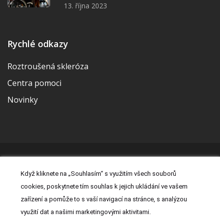
13. října 2023
Rychlé odkazy
Roztroušená skleróza
Centra pomoci
Novinky
© 2026 | Vytvořila a udržuje Meditorial | ISSN 2533-655X |
Když kliknete na „Souhlasím“ s využitím všech souborů
Právní prohlášení
|
Prohlášení o cookies
|
Nastavení cookies
|
cookies, poskytnete tím souhlas k jejich ukládání ve vašem
Kontakt
|
Zásady zpracování osobních údajů
zařízení a pomůže to s vaší navigací na stránce, s analýzou
využití dat a našimi marketingovými aktivitami.