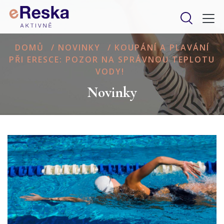
DOMŮ
/
NOVINKY
/
KOUPÁNÍ A PLAVÁNÍ
PŘI ERESCE: POZOR NA SPRÁVNOU TEPLOTU
VODY!
Novinky