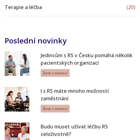
Terapie a léčba
(20)
Poslední novinky
Jedincům s RS v Česku pomáhá několik
pacientských organizací
Život s nemocí
I s RS máte mnoho možností
zaměstnání
Život s nemocí
Budu muset užívat léčbu RS
celoživotně?