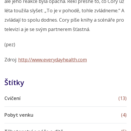
ale jeho reakce byla opačná. Řekl přesně to, co Cory už
léta toužila slyšet: „To je v pohodě, tohle zvládneme.“ A
zvládají to spolu dodnes. Cory píše knihy a scénáře pro
televizi a je se svým partnerem šťastná.
(pez)
Zdroj:
http://www.everydayhealth.com
Štítky
Cvičení
(13)
Pobyt venku
(4)