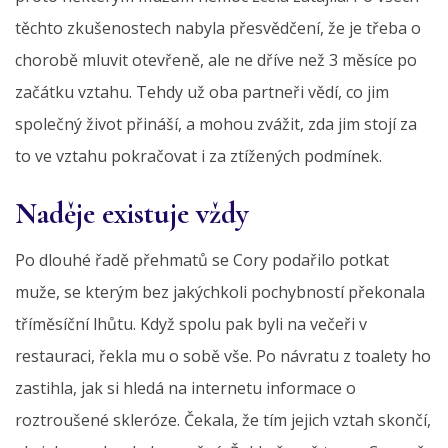
těchto zkušenostech nabyla přesvědčení, že je třeba o
chorobě mluvit otevřeně, ale ne dříve než 3 měsíce po
začátku vztahu. Tehdy už oba partneři vědí, co jim
společný život přináší, a mohou zvážit, zda jim stojí za
to ve vztahu pokračovat i za ztížených podmínek.
Naděje existuje vždy
Po dlouhé řadě přehmatů se Cory podařilo potkat
muže, se kterým bez jakýchkoli pochybností překonala
tříměsíční lhůtu. Když spolu pak byli na večeři v
restauraci, řekla mu o sobě vše. Po návratu z toalety ho
zastihla, jak si hledá na internetu informace o
roztroušené skleróze. Čekala, že tím jejich vztah skončí,