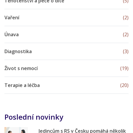
Těhotenství a péče o dítě
(5)
Vaření
(2)
Únava
(2)
Diagnostika
(3)
Život s nemocí
(19)
Terapie a léčba
(20)
Poslední novinky
Jedincům s RS v Česku pomáhá několik