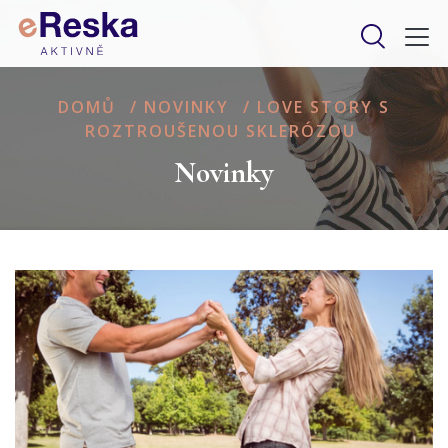
DOMŮ
/
NOVINKY
/
LOVE STORY S
ROZTROUŠENOU SKLERÓZOU
Novinky