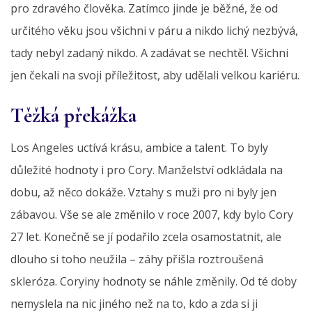
pro zdravého člověka. Zatímco jinde je běžné, že od
určitého věku jsou všichni v páru a nikdo lichý nezbývá,
tady nebyl zadaný nikdo. A zadávat se nechtěl. Všichni
jen čekali na svoji příležitost, aby udělali velkou kariéru.
Těžká překážka
Los Angeles uctívá krásu, ambice a talent. To byly
důležité hodnoty i pro Cory. Manželství odkládala na
dobu, až něco dokáže. Vztahy s muži pro ni byly jen
zábavou. Vše se ale změnilo v roce 2007, kdy bylo Cory
27 let. Konečně se jí podařilo zcela osamostatnit, ale
dlouho si toho neužila – záhy přišla roztroušená
skleróza. Coryiny hodnoty se náhle změnily. Od té doby
nemyslela na nic jiného než na to, kdo a zda si ji