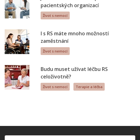
pacientských organizací
Život s nemocí
I s RS máte mnoho možností
zaměstnání
Život s nemocí
Budu muset užívat léčbu RS
celoživotně?
Život s nemocí
Terapie a léčba