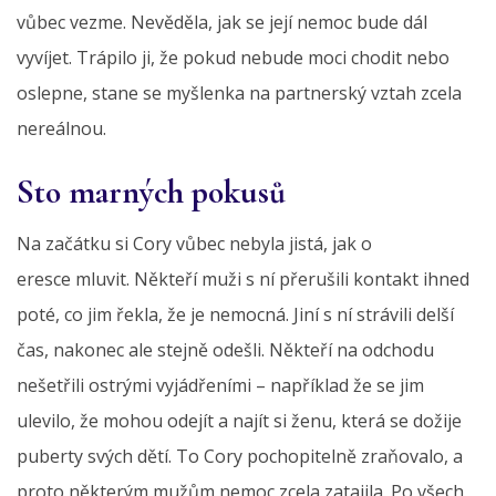
vůbec vezme. Nevěděla, jak se její nemoc bude dál
vyvíjet. Trápilo ji, že pokud nebude moci chodit nebo
oslepne, stane se myšlenka na partnerský vztah zcela
nereálnou.
Sto marných pokusů
Na začátku si Cory vůbec nebyla jistá, jak o
eresce mluvit. Někteří muži s ní přerušili kontakt ihned
poté, co jim řekla, že je nemocná. Jiní s ní strávili delší
čas, nakonec ale stejně odešli. Někteří na odchodu
nešetřili ostrými vyjádřeními – například že se jim
ulevilo, že mohou odejít a najít si ženu, která se dožije
puberty svých dětí. To Cory pochopitelně zraňovalo, a
proto některým mužům nemoc zcela zatajila. Po všech