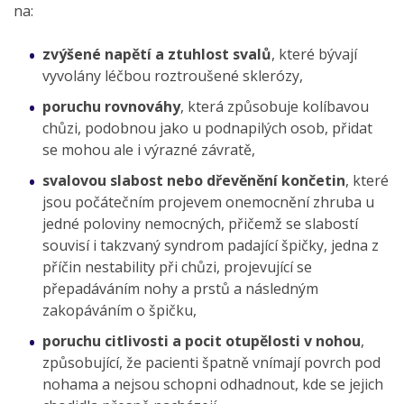
na:
zvýšené napětí a ztuhlost svalů
, které bývají
vyvolány léčbou roztroušené sklerózy,
poruchu rovnováhy
, která způsobuje kolíbavou
chůzi, podobnou jako u podnapilých osob, přidat
se mohou ale i výrazné závratě,
svalovou slabost nebo dřevěnění končetin
, které
jsou počátečním projevem onemocnění zhruba u
jedné poloviny nemocných, přičemž se slabostí
souvisí i takzvaný syndrom padající špičky, jedna z
příčin nestability při chůzi, projevující se
přepadáváním nohy a prstů a následným
zakopáváním o špičku,
poruchu citlivosti
a pocit otupělosti
v nohou
,
způsobující, že pacienti špatně vnímají povrch pod
nohama a nejsou schopni odhadnout, kde se jejich