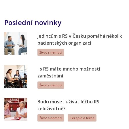
Poslední novinky
Jedincům s RS v Česku pomáhá několik
pacientských organizací
Život s nemocí
I s RS máte mnoho možností
zaměstnání
Život s nemocí
Budu muset užívat léčbu RS
celoživotně?
Život s nemocí
Terapie a léčba