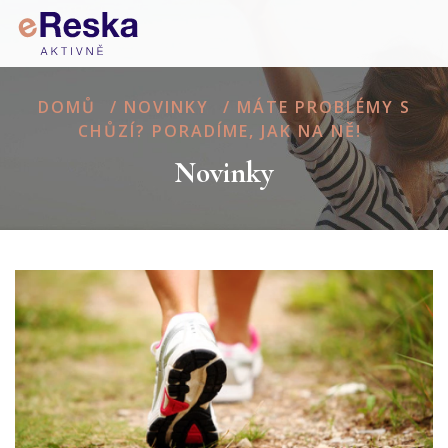
DOMŮ
/
NOVINKY
/
MÁTE PROBLÉMY S
CHŮZÍ? PORADÍME, JAK NA NĚ!
Novinky