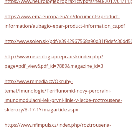
https://www.neurologiepropraxi.cz/pdfs/neu/2017/01/11.
https://www.ema.europa.eu/en/documents/product-
information/aubagio-epar-product-information_cs.pdf
http://www.solen.sk/pdf/e3942967568a90d31f9defc30dd5
http://www.neurologiapreprax.sk/index.php?
page=pdf_view&pdf_id=7889&magazine_id=3
http://www.remedia.cz/Okruhy-
temat/Imunologie/Teriflunomid-novy-peroralni-
imunomodulacni-lek-prvni-linie-v-lecbe-roztrousene-
sklerozy/8-17-1Yi.magarticle.aspx
https://www.nfimpuls.cz/index.php/roztrousena-