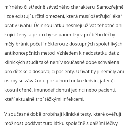
mírného či středně závažného charakteru. Samozřejmě
i zde existují určitá omezení, která musí ošetřující lékař
brát v úvahu. Účinnou látku nesmějí užívat těhotné ani
kojící ženy, a proto by se pacientky v průběhu léčby
měly bránit početí některou z dostupných spolehlivých
antikoncepčních metod. Vzhledem k nedostatku dat z
klinických studií také není v současné době schválena
pro dětské a dospívající pacienty. Užívat by ji neměly ani
osoby se závažnou poruchou funkce ledvin, jater či
kostní dřeně, imunodeficientní jedinci nebo pacienti,
kteří aktuálně trpí těžkými infekcemi.
V současné době probíhají klinické testy, které ověřují
možnost podávat tuto látku společně s dalšími léčivy