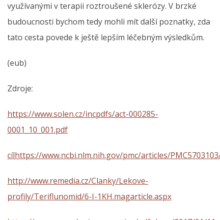
využívanými v terapii roztroušené sklerózy. V brzké
budoucnosti bychom tedy mohli mít další poznatky, zda
tato cesta povede k ještě lepším léčebným výsledkům.
(eub)
Zdroje:
https://www.solen.cz/incpdfs/act-000285-
0001_10_001.pdf
cílhttps://www.ncbi.nlm.nih.gov/pmc/articles/PMC5703103
http://www.remedia.cz/Clanky/Lekove-
profily/Teriflunomid/6-I-1KH.magarticle.aspx