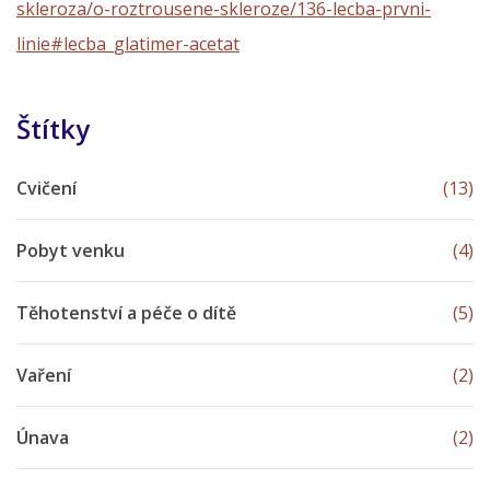
skleroza/o-roztrousene-skleroze/136-lecba-prvni-
linie#lecba_glatimer-acetat
Štítky
Cvičení
(13)
Pobyt venku
(4)
Těhotenství a péče o dítě
(5)
Vaření
(2)
Únava
(2)