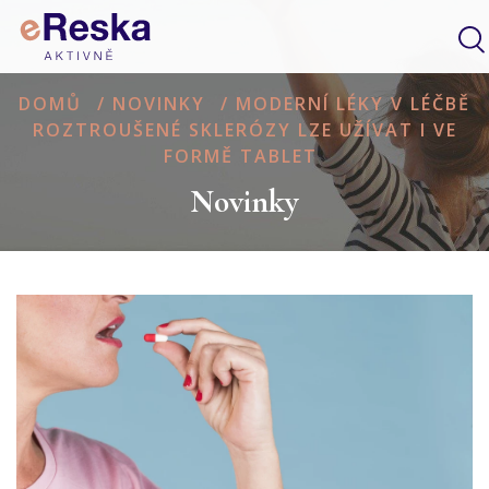
DOMŮ
/
NOVINKY
/
MODERNÍ LÉKY V LÉČBĚ
ROZTROUŠENÉ SKLERÓZY LZE UŽÍVAT I VE
FORMĚ TABLET
Novinky