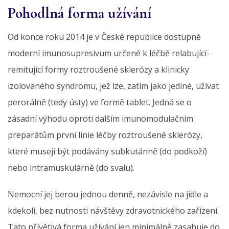
Pohodlná forma užívání
Od konce roku 2014 je v České republice dostupné
moderní imunosupresivum určené k léčbě relabující-
remitující formy roztroušené sklerózy a klinicky
izolovaného syndromu, jež lze, zatím jako jediné, užívat
perorálně (tedy ústy) ve formě tablet. Jedná se o
zásadní výhodu oproti dalším imunomodulačním
preparátům první linie léčby roztroušené sklerózy,
které musejí být podávány subkutánně (do podkoží)
nebo intramuskulárně (do svalu).
Nemocní jej berou jednou denně, nezávisle na jídle a
kdekoli, bez nutnosti návštěvy zdravotnického zařízení.
Tato přívětivá forma užívání jen minimálně zasahuje do