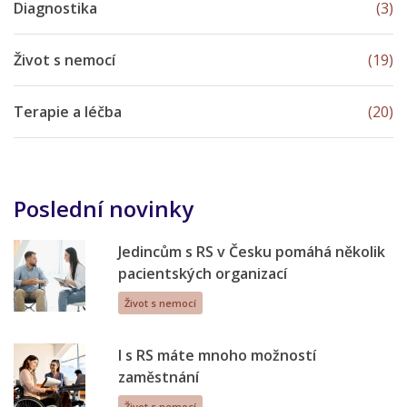
Diagnostika
(3)
Život s nemocí
(19)
Terapie a léčba
(20)
Poslední novinky
Jedincům s RS v Česku pomáhá několik
pacientských organizací
Život s nemocí
I s RS máte mnoho možností
zaměstnání
Život s nemocí