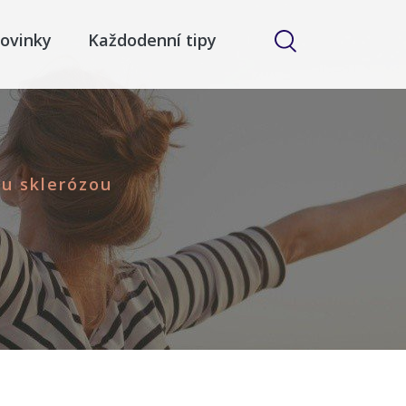
ovinky
Každodenní tipy
u sklerózou