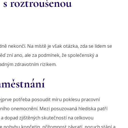
 s roztroušenou
ně nekončí. Na místě je však otázka, zda se lidem se
ěď zní ano, ale za podmínek, že společenský a
padným zdravotním rizikem.
zaměstnání
jprve potřeba posoudit míru poklesu pracovní
tního onemocnění. Mezi posuzovaná hlediska patří
a dopad zjištěných skutečností na celkovou
e pohybu končetin, přítomnost závratí, poruch stání a