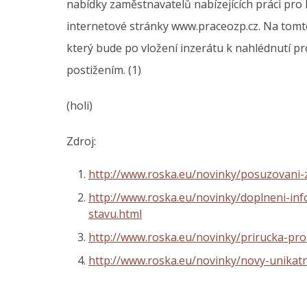
nabídky zaměstnavatelů nabízejících práci pro 
internetové stránky www.praceozp.cz. Na tomto p
který bude po vložení inzerátu k nahlédnutí p
postižením. (1)
(holi)
Zdroj:
http://www.roska.eu/novinky/posuzovani-
http://www.roska.eu/novinky/doplneni-in
stavu.html
http://www.roska.eu/novinky/prirucka-pr
http://www.roska.eu/novinky/novy-unikat