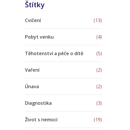
Štítky
Cvičení
(13)
Pobyt venku
(4)
Těhotenství a péče o dítě
(5)
Vaření
(2)
Únava
(2)
Diagnostika
(3)
Život s nemocí
(19)