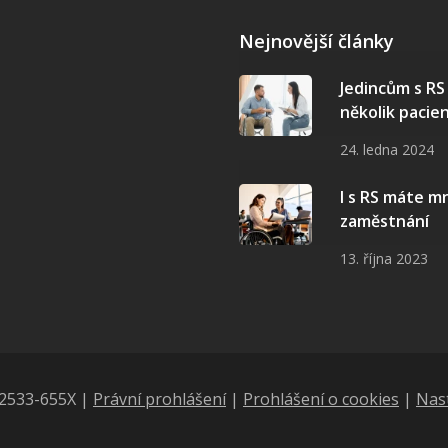
Nejnovější články
Jedincům s R
několik pacie
24. ledna 2024
I s RS máte 
zaměstnání
13. října 2023
N 2533-655X |
Právní prohlášení
|
Prohlášení o cookies
|
Nas