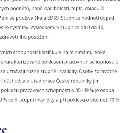
ých podnětů, například bolesti, tepla, chladu či
tření se používá škála EDSS. Stupnice hodnotí dopad
esné systémy. Výsledkem je stupnice od 0 do 10,
zdravotního postižení.
ních schopností klasifikuje na minimální, lehké,
 je charakterizované poklesem pracovních schopností o
se uznávají různé stupně invalidity. Osoby zdravotně
 důchod, ale Úřad práce České republiky jim
i poklesu pracovních schopností o 35–49 % je osoba
9 % ve II. stupni invalidity a při poklesu o více než 70 %
ce