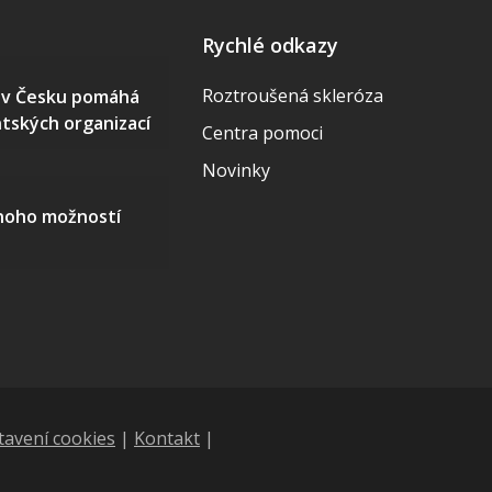
Rychlé odkazy
Roztroušená skleróza
S v Česku pomáhá
ntských organizací
Centra pomoci
Novinky
mnoho možností
tavení cookies
|
Kontakt
|