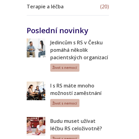
Terapie a léčba
(20)
Poslední novinky
Jedincům s RS v Česku
pomáhá několik
pacientských organizací
Život s nemocí
I s RS máte mnoho
možností zaměstnání
Život s nemocí
Budu muset užívat
léčbu RS celoživotně?
Život s nemocí