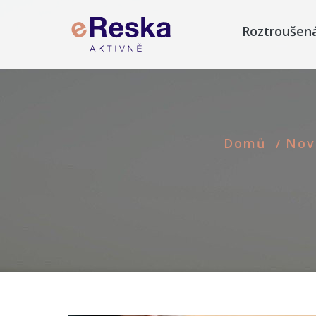
Roztroušen
Domů
Nov
/