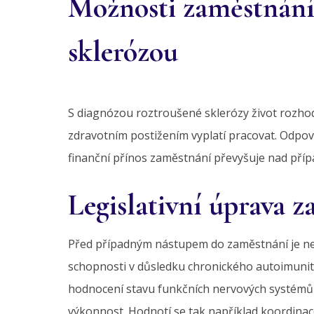
Možnosti zaměstnání
sklerózou
S diagnózou roztroušené sklerózy život rozhod
zdravotním postižením vyplatí pracovat. Odpov
finanční přínos zaměstnání převyšuje nad pří
Legislativní úprava 
Před případným nástupem do zaměstnání je ne
schopnosti v důsledku chronického autoimuni
hodnocení stavu funkčních nervových systémů 
výkonnost. Hodnotí se tak například koordinac