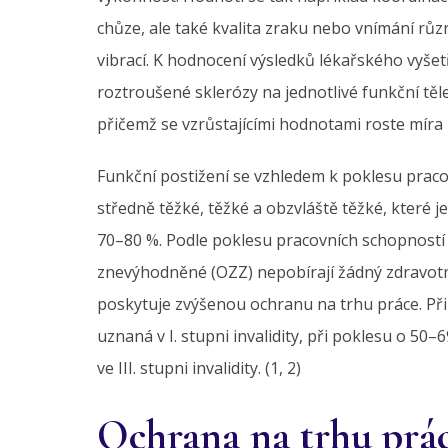
chůze, ale také kvalita zraku nebo vnímání různ
vibrací. K hodnocení výsledků lékařského vyše
roztroušené sklerózy na jednotlivé funkční těl
přičemž se vzrůstajícími hodnotami roste míra 
Funkční postižení se vzhledem k poklesu pracov
středně těžké, těžké a obzvláště těžké, které
70–80 %. Podle poklesu pracovních schopností 
znevýhodněné (OZZ) nepobírají žádný zdravotní
poskytuje zvýšenou ochranu na trhu práce. Př
uznaná v I. stupni invalidity, při poklesu o 50–6
ve III. stupni invalidity. (1, 2)
Ochrana na trhu prá