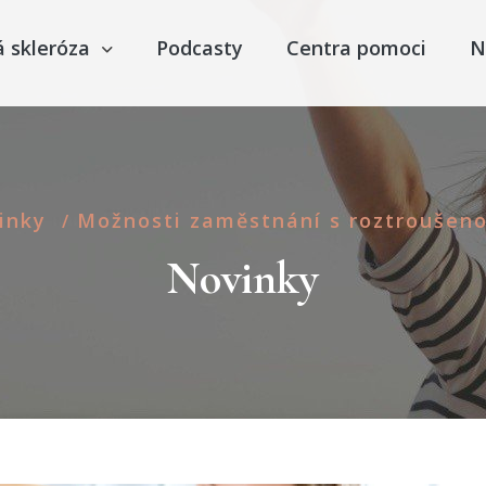
á skleróza
Podcasty
Centra pomoci
N
inky
Možnosti zaměstnání s roztroušeno
/
Novinky