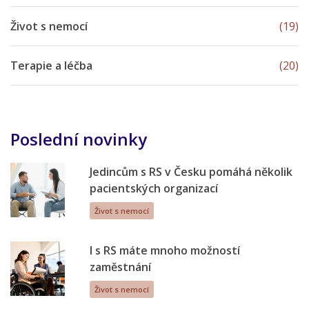
Život s nemocí
(19)
Terapie a léčba
(20)
Poslední novinky
Jedincům s RS v Česku pomáhá několik
pacientských organizací
Život s nemocí
I s RS máte mnoho možností
zaměstnání
Život s nemocí