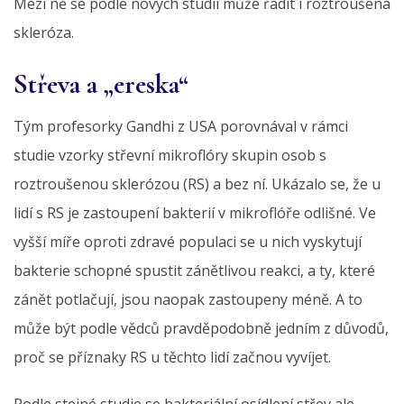
Mezi ně se podle nových studií může řadit i roztroušená
skleróza.
Střeva a „ereska“
Tým profesorky Gandhi z USA porovnával v rámci
studie vzorky střevní mikroflóry skupin osob s
roztroušenou sklerózou (RS) a bez ní. Ukázalo se, že u
lidí s RS je zastoupení bakterií v mikroflóře odlišné. Ve
vyšší míře oproti zdravé populaci se u nich vyskytují
bakterie schopné spustit zánětlivou reakci, a ty, které
zánět potlačují, jsou naopak zastoupeny méně. A to
může být podle vědců pravděpodobně jedním z důvodů,
proč se příznaky RS u těchto lidí začnou vyvíjet.
Podle stejné studie se bakteriální osídlení střev ale