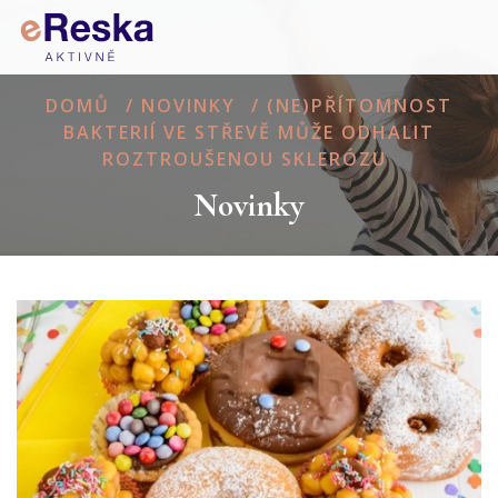
DOMŮ
/
NOVINKY
/
(NE)PŘÍTOMNOST
BAKTERIÍ VE STŘEVĚ MŮŽE ODHALIT
ROZTROUŠENOU SKLERÓZU
Novinky