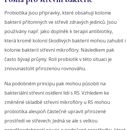
Probiotika jsou přípravky, které obsahují kolonie
bakterií přítomných ve střevě zdravých jedinců. Jsou
používány např. jako doplněk k terapii antibiotiky,
která kromě kolonií škodlivých bakterií mohou zahubit i
kolonie bakterií střevní mikroflóry. Následkem pak
často bývají průjmy. Rolí probiotik v této situaci je
znovunastolit přirozenou rovnováhu.
Na podobném principu pak mohou působit na
bakteriální střevní osídlení lidí s RS. Vzhledem ke
změněné skladbě střevní mikroflóry u RS mohou
probiotika alespoň částečně upravit přirozené
prostředí ve střevech. Jedná se ale s velkou
pravděpodobností pouze o podpůrné prostředky, které