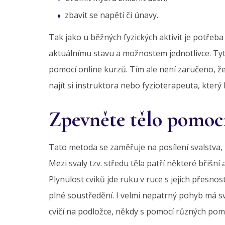
zbavit se napětí či únavy.
Tak jako u běžných fyzických aktivit je potřeba
aktuálnímu stavu a možnostem jednotlivce. Tyto
pomocí online kurzů. Tím ale není zaručeno, že
najít si instruktora nebo fyzioterapeuta, kter
Zpevněte tělo pomocí
Tato metoda se zaměřuje na posílení svalstva,
Mezi svaly tzv. středu těla patří některé břišní
Plynulost cviků jde ruku v ruce s jejich přesno
plné soustředění. I velmi nepatrný pohyb má svůj
cvičí na podložce, někdy s pomocí různých pom