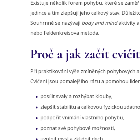
Existuje několik forem pohybu, které se zaměř
jedince a tím zlepšují jeho celkový stav. Důleži
Souhrnně se nazývají
body and mind
aktivity a
nebo Feldenkreisova metoda.
Proč a jak začít cvičit
Při praktikování výše zmíněných pohybových akt
Cvičení jsou pomalejšího rázu a pomohou lide
posílit svaly a rozhýbat klouby,
zlepšit stabilitu a celkovou fyzickou zdatno
podpořit vnímání vlastního pohybu,
poznat své pohybové možnosti,
uvolnit mysl a zklidnit dech,