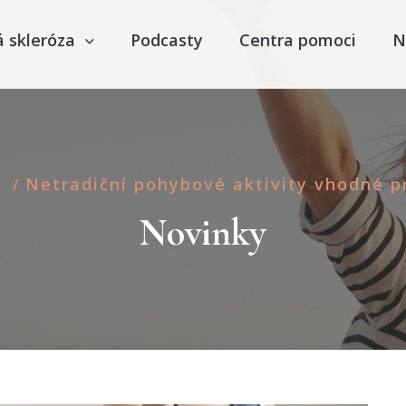
á skleróza
Podcasty
Centra pomoci
N
Netradiční pohybové aktivity vhodné p
/
Novinky