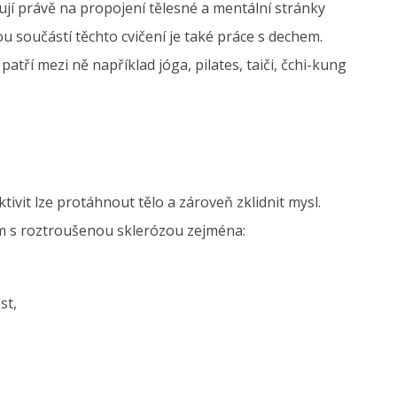
ují právě na propojení tělesné a mentální stránky
tou součástí těchto cvičení je také práce s dechem.
 patří mezi ně například jóga, pilates, taiči, čchi-kung
ivit lze protáhnout tělo a zároveň zklidnit mysl.
m s roztroušenou sklerózou zejména:
st,