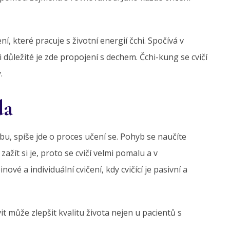
í, které pracuje s životní energií čchi. Spočívá v
ůležité je zde propojení s dechem. Čchi-kung se cvičí
.
da
bu, spíše jde o proces učení se. Pohyb se naučíte
zažít si je, proto se cvičí velmi pomalu a v
é a individuální cvičení, kdy cvičící je pasivní a
t může zlepšit kvalitu života nejen u pacientů s