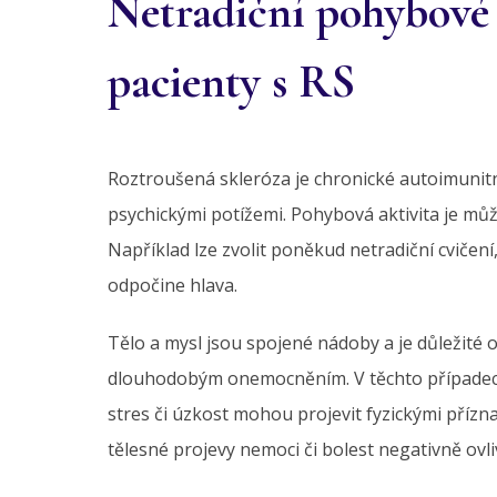
Netradiční pohybové 
pacienty s RS
Roztroušená skleróza je chronické autoimunitn
psychickými potížemi. Pohybová aktivita je může
Například lze zvolit poněkud netradiční cvičení,
odpočine hlava.
Tělo a mysl jsou spojené nádoby a je důležité o
dlouhodobým onemocněním. V těchto případech j
stres či úzkost mohou projevit fyzickými příz
tělesné projevy nemoci či bolest negativně ovl