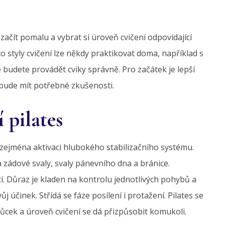
 začít pomalu a vybrat si úroveň cvičení odpovídající
 styly cvičení lze někdy praktikovat doma, například s
 budete provádět cviky správně. Pro začátek je lepší
ý bude mít potřebné zkušenosti.
 pilates
 zejména aktivaci hlubokého stabilizačního systému.
 a zádové svaly, svaly pánevního dna a bránice.
stí. Důraz je kladen na kontrolu jednotlivých pohybů a
 účinek. Střídá se fáze posílení i protažení. Pilates se
ůcek a úroveň cvičení se dá přizpůsobit komukoli.