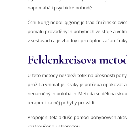
napomáhá i psychické pohodě.
Čchi-kung neboli qigong je tradiční čínské cvičen
pomalu prováděných pohybech ve stoje a velmi d
v sestavách a je vhodný i pro úplné začátečníky
Feldenkreisova meto
U této metody nezáleží tolik na přesnosti pohy
prožít a vnímat jej. Cviky je potřeba opakovat a 
nenáročných polohách. Metoda se dělí na skupinov
terapeut za něj pohyby provádí.
Propojení těla a duše pomocí pohybových aktivi
roztroušenou sklerózou.