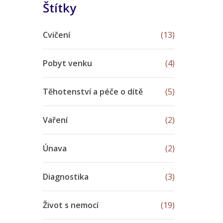
Štítky
Cvičení
(13)
Pobyt venku
(4)
Těhotenství a péče o dítě
(5)
Vaření
(2)
Únava
(2)
Diagnostika
(3)
Život s nemocí
(19)