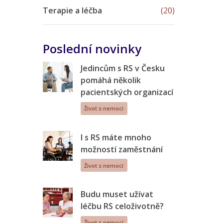
Terapie a léčba
(20)
Poslední novinky
Jedincům s RS v Česku
pomáhá několik
pacientských organizací
Život s nemocí
I s RS máte mnoho
možností zaměstnání
Život s nemocí
Budu muset užívat
léčbu RS celoživotně?
Život s nemocí