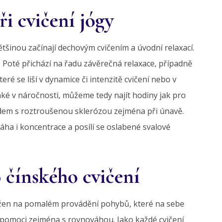
ři cvičení jógy
tšinou začínají dechovým cvičením a úvodní relaxací.
y. Poté přichází na řadu závěrečná relaxace, případně
eré se liší v dynamice či intenzitě cvičení nebo v
také v náročnosti, můžeme tedy najít hodiny jak pro
idem s roztroušenou sklerózou zejména při únavě.
áha i koncentrace a posílí se oslabené svalové
 čínského cvičení
ložen na pomalém provádění pohybů, které na sebe
e pomoci zejména s rovnováhou. Jako každé cvičení