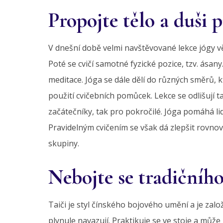
Propojte tělo a duši p
V dnešní době velmi navštěvované lekce jógy vě
Poté se cvičí samotné fyzické pozice, tzv. ásan
meditace. Jóga se dále dělí do různých směrů, kt
použití cvičebních pomůcek. Lekce se odlišují 
začátečníky, tak pro pokročilé. Jóga pomáhá l
Pravidelným cvičením se však dá zlepšit rovnov
skupiny.
Nebojte se tradičního
Taiči je styl čínského bojového umění a je za
plynule navazují. Praktikuje se ve stoje a můž