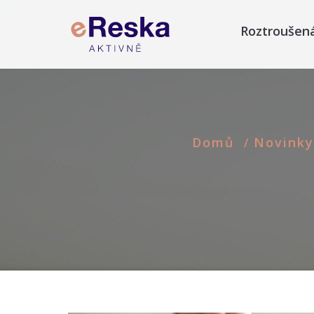
Roztroušen
Domů
Novinky
/