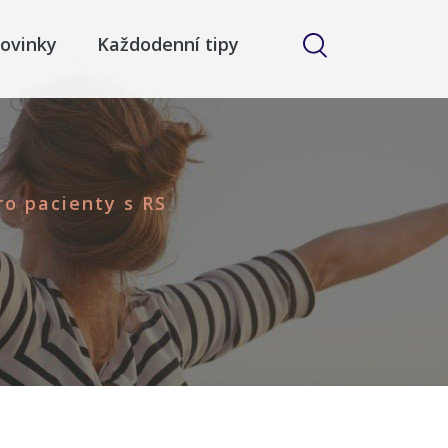
ovinky
Každodenní tipy
ro pacienty s RS