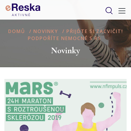
DOMŮ
/
NOVINKY
/
PŘIJĎTE SI ZACVIČIT!
PODPOŘÍTE NEMOCNÉ S RS
Novinky