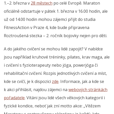
1.–2. března v
28 městech
po celé Evropě. Maraton
oficiálně odstartuje v pátek 1. března v 16.00 hodin, ale
už od 14.00 hodin mohou zájemci přijít do studia
FitnessAction v Praze 4, kde bude připravena
Roztroušená stezka – 2. ročník bojovky nejen pro děti.
A do jakého cvičení se mohou lidé zapojit? V nabídce
jsou například kruhové tréninky, pilates, krav maga, ale
i cvičení s fyzioterapeuty nebo jóga, powerjóga či
rehabilitační cvičení. Rozpis jednotlivých cvičení a míst,
kde se cvičí, je k dispozici
zde
. Informace, jak a kde se
k akci přihlásit, najdou zájemci na
webových stránkách
pořadatele
. Vítáni jsou lidé všech věkových kategorií i
fyzické kondice, neboť jak zní motto akce: „Vítězem
Maratonu s roztroušenou sklerózou je každý, kdo