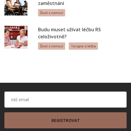
zaměstnání
Život s nemocí
Budu muset užívat léčbu RS
celoživotně?
Život s nemocí
Terapie a léčba
REGISTROVAT