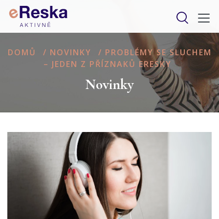
DOMŮ
/
NOVINKY
/
PROBLÉMY SE SLUCHEM
– JEDEN Z PŘÍZNAKŮ ERESKY
Novinky