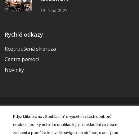
13. října 2023
Rychlé odkazy
Roztroušená skleróza
Centra pomoci
Novinky
© 2026 | Vytvořila a udržuje Meditorial | ISSN 2533-655X |
Když kliknete na „Souhlasím“ s využitím všech souborů
Právní prohlášení
|
Prohlášení o cookies
|
Nastavení cookies
|
cookies, poskytnete tím souhlas k jejich ukládání ve vašem
Kontakt
|
Zásady zpracování osobních údajů
zařízení a pomůže to s vaší navigací na stránce, s analýzou