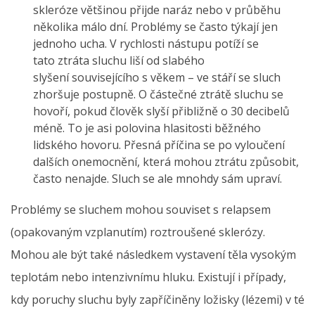
skleróze většinou přijde naráz nebo v průběhu
několika málo dní. Problémy se často týkají jen
jednoho ucha. V rychlosti nástupu potíží se
tato ztráta sluchu liší od slabého
slyšení souvisejícího s věkem – ve stáří se sluch
zhoršuje postupně. O částečné ztrátě sluchu se
hovoří, pokud člověk slyší přibližně o 30 decibelů
méně. To je asi polovina hlasitosti běžného
lidského hovoru. Přesná příčina se po vyloučení
dalších onemocnění, která mohou ztrátu způsobit,
často nenajde. Sluch se ale mnohdy sám upraví.
Problémy se sluchem mohou souviset s relapsem
(opakovaným vzplanutím) roztroušené sklerózy.
Mohou ale být také následkem vystavení těla vysokým
teplotám nebo intenzivnímu hluku. Existují i případy,
kdy poruchy sluchu byly zapříčiněny ložisky (lézemi) v té