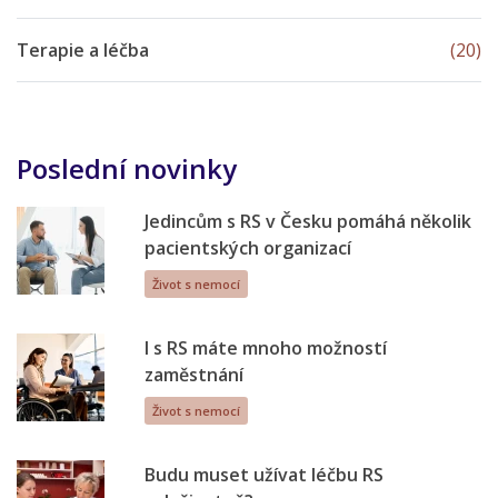
Terapie a léčba
(20)
Poslední novinky
Jedincům s RS v Česku pomáhá několik
pacientských organizací
Život s nemocí
I s RS máte mnoho možností
zaměstnání
Život s nemocí
Budu muset užívat léčbu RS