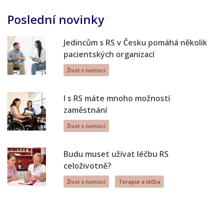
Poslední novinky
Jedincům s RS v Česku pomáhá několik
pacientských organizací
Život s nemocí
I s RS máte mnoho možností
zaměstnání
Život s nemocí
Budu muset užívat léčbu RS
celoživotně?
Život s nemocí
Terapie a léčba