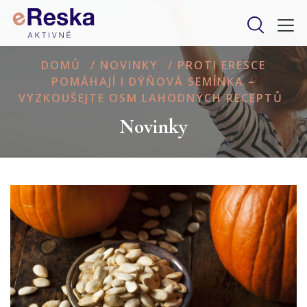
DOMŮ
/
NOVINKY
/
PROTI ERESCE
POMÁHAJÍ I DÝŇOVÁ SEMÍNKA –
VYZKOUŠEJTE OSM LAHODNÝCH RECEPTŮ
Novinky