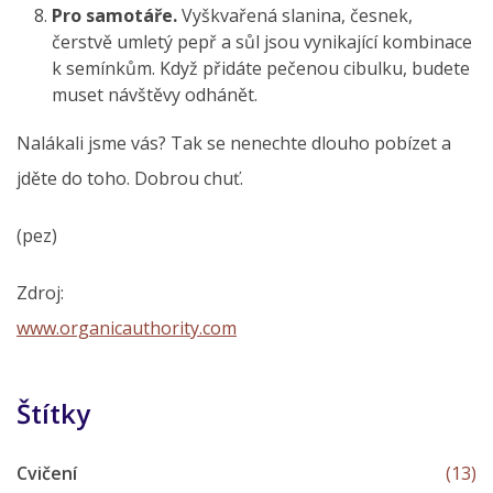
Pro samotáře.
Vyškvařená slanina, česnek,
čerstvě umletý pepř a sůl jsou vynikající kombinace
k semínkům. Když přidáte pečenou cibulku, budete
muset návštěvy odhánět.
Nalákali jsme vás? Tak se nenechte dlouho pobízet a
jděte do toho. Dobrou chuť.
(pez)
Zdroj:
www.organicauthority.com
Štítky
Cvičení
(13)