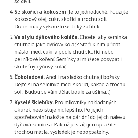
se divit.
Se skořicí a kokosem.
Je to jednoduché. Použijte
kokosový olej, cukr, skořici a trochu soli.
Dohromady vykouzlí exotický zážitek.
Ve stylu dýňového koláče.
Chcete, aby semínka
chutnala jako dýňový koláč? Stačí k nim přidat
máslo, med, cukr a podle chuti skořici nebo
perníkové koření. Semínky si můžete posypat i
skutečný dýňový koláč.
Čokoládová.
Ano! I na sladko chutnají božsky.
Dejte si na semínka med, skořici, kakao a trochu
soli. Budou se vám dělat boule za ušima. ;)
Kyselé šklebíky.
Pro milovníky nakládaných
okurek neexistuje nic lepšího. Po jejich
spotřebování naložte na pár dní do jejich nálevu
dýňová semínka. Pak už je stačí jen upražit s
trochou másla, výsledek je nepopsatelný.