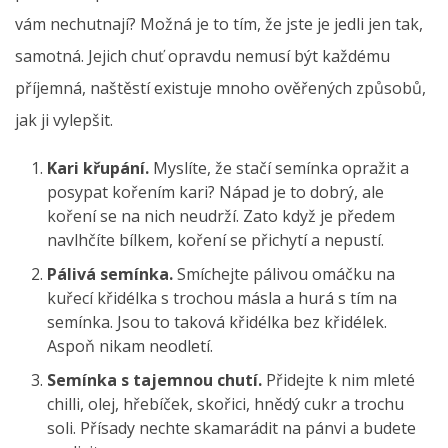
vám nechutnají? Možná je to tím, že jste je jedli jen tak,
samotná. Jejich chuť opravdu nemusí být každému
příjemná, naštěstí existuje mnoho ověřených způsobů,
jak ji vylepšit.
Kari křupání.
Myslíte, že stačí semínka opražit a
posypat kořením kari? Nápad je to dobrý, ale
koření se na nich neudrží. Zato když je předem
navlhčíte bílkem, koření se přichytí a nepustí.
Pálivá semínka.
Smíchejte pálivou omáčku na
kuřecí křidélka s trochou másla a hurá s tím na
semínka. Jsou to taková křidélka bez křidélek.
Aspoň nikam neodletí.
Semínka s tajemnou chutí.
Přidejte k nim mleté
chilli, olej, hřebíček, skořici, hnědý cukr a trochu
soli. Přísady nechte skamarádit na pánvi a budete