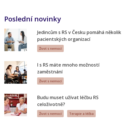
Poslední novinky
Jedincům s RS v Česku pomáhá několik
pacientských organizací
Život s nemocí
I s RS máte mnoho možností
zaměstnání
Život s nemocí
Budu muset užívat léčbu RS
celoživotně?
Život s nemocí
Terapie a léčba