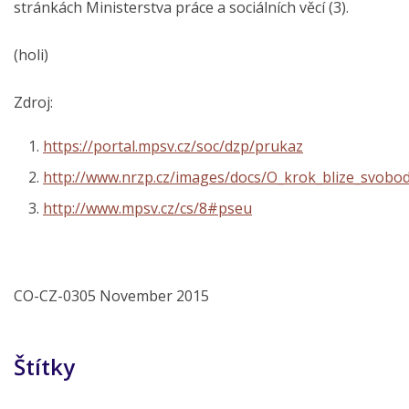
stránkách Ministerstva práce a sociálních věcí (3).
(holi)
Zdroj:
https://portal.mpsv.cz/soc/dzp/prukaz
http://www.nrzp.cz/images/docs/O_krok_blize_svobo
http://www.mpsv.cz/cs/8#pseu
CO-CZ-0305 November 2015
Štítky