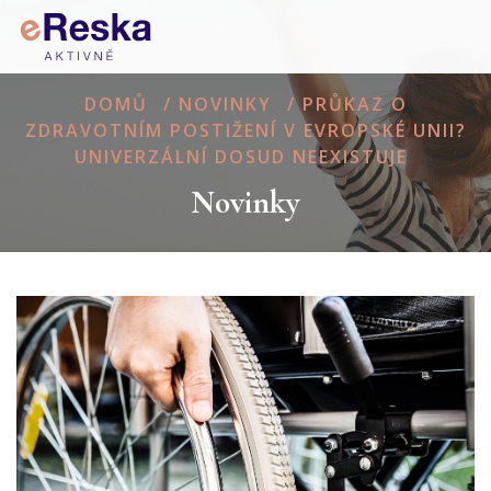
DOMŮ
/
NOVINKY
/
PRŮKAZ O
ZDRAVOTNÍM POSTIŽENÍ V EVROPSKÉ UNII?
UNIVERZÁLNÍ DOSUD NEEXISTUJE
Novinky