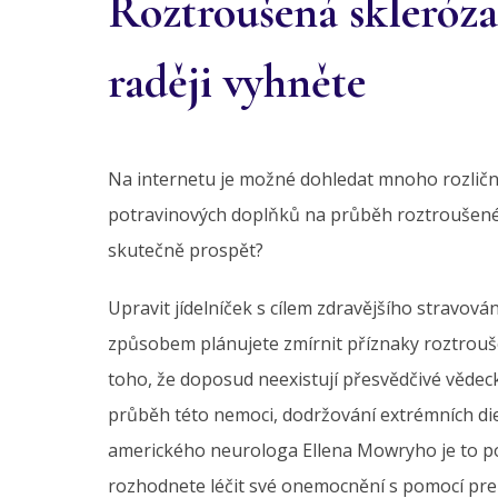
Roztroušená skleróza
raději vyhněte
Na internetu je možné dohledat mnoho rozličnýc
potravinových doplňků na průběh roztroušené
skutečně prospět?
Upravit jídelníček s cílem zdravějšího stravován
způsobem plánujete zmírnit příznaky roztrouše
toho, že doposud neexistují přesvědčivé vědec
průběh této nemoci, dodržování extrémních diet
amerického neurologa Ellena Mowryho je to po
rozhodnete léčit své onemocnění s pomocí pre