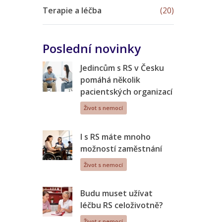
Terapie a léčba
(20)
Poslední novinky
Jedincům s RS v Česku
pomáhá několik
pacientských organizací
Život s nemocí
I s RS máte mnoho
možností zaměstnání
Život s nemocí
Budu muset užívat
léčbu RS celoživotně?
Život s nemocí