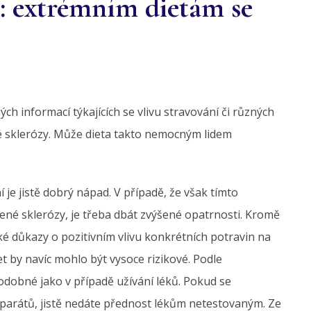
: extrémním dietám se
h informací týkajících se vlivu stravování či různých
 sklerózy. Může dieta takto nemocným lidem
í je jistě dobrý nápad. V případě, že však tímto
né sklerózy, je třeba dbát zvýšené opatrnosti. Kromě
ké důkazy o pozitivním vlivu konkrétních potravin na
 by navíc mohlo být vysoce rizikové. Podle
dobné jako v případě užívání léků. Pokud se
parátů, jistě nedáte přednost lékům netestovaným. Ze