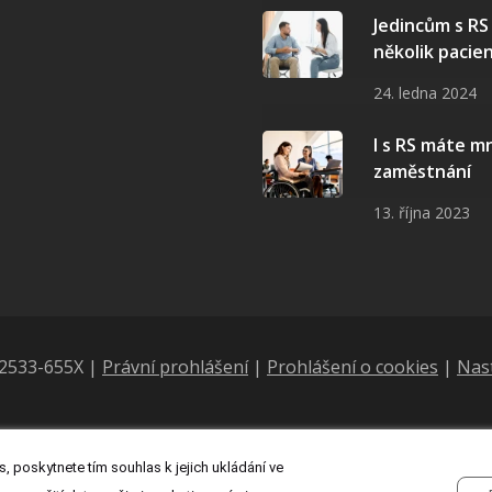
Jedincům s R
několik pacie
24. ledna 2024
I s RS máte 
zaměstnání
13. října 2023
N 2533-655X |
Právní prohlášení
|
Prohlášení o cookies
|
Nas
, poskytnete tím souhlas k jejich ukládání ve