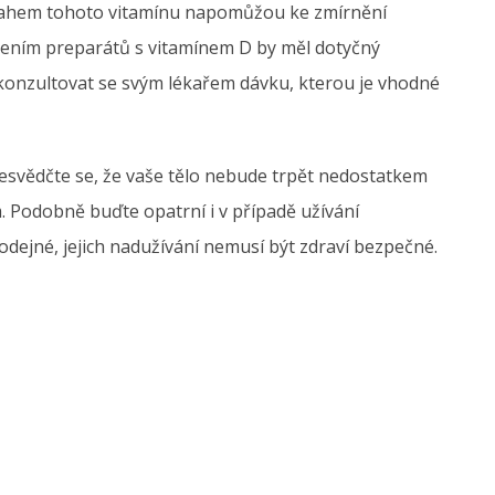
obsahem tohoto vitamínu napomůžou ke zmírnění
ením preparátů s vitamínem D by měl dotyčný
 konzultovat se svým lékařem dávku, kterou je vhodné
řesvědčte se, že vaše tělo nebude trpět nedostatkem
. Podobně buďte opatrní i v případě užívání
dejné, jejich nadužívání nemusí být zdraví bezpečné.