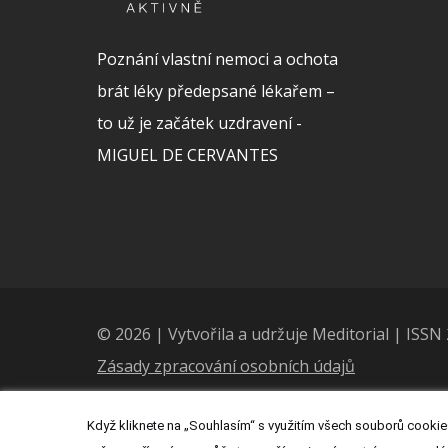
Poznání vlastní nemoci a ochota
brát léky předepsané lékařem –
to už je začátek uzdravení -
MIGUEL DE CERVANTES
© 2026 | Vytvořila a udržuje Meditorial | ISS
Zásady zpracování osobních údajů
Když kliknete na „Souhlasím“ s využitím všech souborů cookies