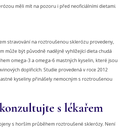
rózou měli mít na pozoru i před neoficiálními dietami.
livem stravování na roztroušenou sklerózu provedeny,
em může být původně nadějně vyhlížející dieta chudá
ahem omega-3 a omega-6 mastných kyselin, které jsou
avinových doplňcích. Studie provedená v roce 2012
astné kyseliny přinášely nemocným s roztroušenou
konzultujte s lékařem
pojeny s horším průběhem roztroušené sklerózy. Není