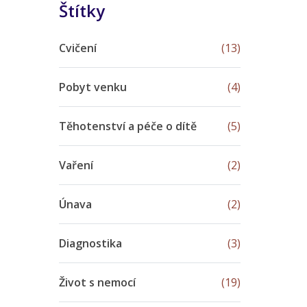
Štítky
Cvičení
(13)
Pobyt venku
(4)
Těhotenství a péče o dítě
(5)
Vaření
(2)
Únava
(2)
Diagnostika
(3)
Život s nemocí
(19)