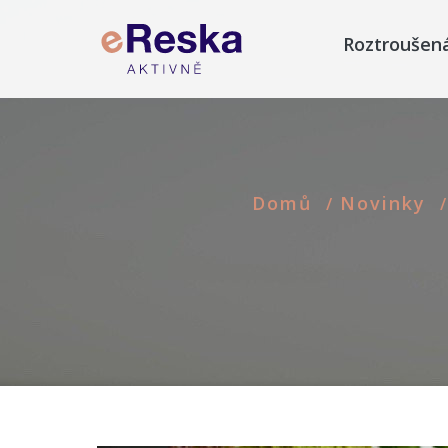
Roztroušen
Domů
Novinky
/
/