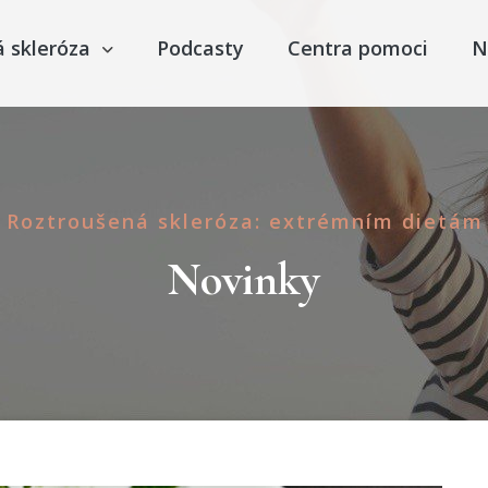
á skleróza
Podcasty
Centra pomoci
N
Roztroušená skleróza: extrémním dietám 
Novinky