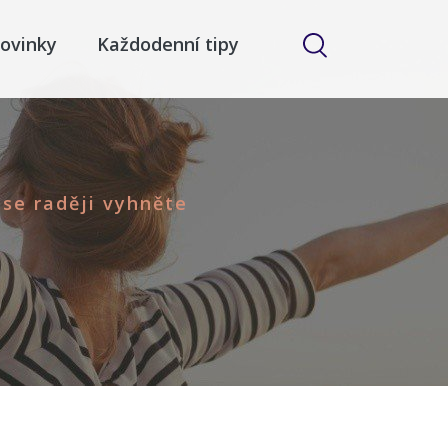
ovinky
Každodenní tipy
se raději vyhněte