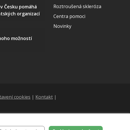
Roztroušená skleróza
S v Česku pomáhá
ntských organizací
Centra pomoci
Novinky
mnoho možností
tavení cookies
|
Kontakt
|