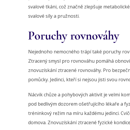
svalové tkáni, což značně zlepšuje metabolické
svalové síly a pružnosti.
Poruchy rovnováhy
Nejednoho nemocného trápí také poruchy rovn
Ztracený smysl pro rovnováhu pomáhá obnovit b
znovuzískání ztracené rovnováhy. Pro bezpečněj
pomůcky. Jedinci, kteří si nejsou jisti svou ro
Nácvik chůze a pohybových aktivit je velmi k
pod bedlivým dozorem ošetřujícího lékaře a fyz
tréninkový režim na míru každému jedinci. Cviče
domova. Znovuzískání ztracené fyzické kondice s