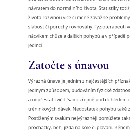
návratem do normálního života. Statistiky toti
života rozvinou více či méně závažné problémy 
slabost či poruchy rovnováhy. Fyzioterapeuti v
nácvikem chůze a dalších pohybů a v případě p
jedinci.
Zatočte s únavou
Výrazná únava je jedním z nejčastějších přízna
jediným způsobem, budováním fyzické zdatnost
a nepřestat cvičit. Samozřejmě pod dohledem od
tréninkových dávek. Nedostatek pohybu také z
Postiženým svalům nejvýrazněji pomůžete takz
procházky, běh, jízda na kole či plavání. Během