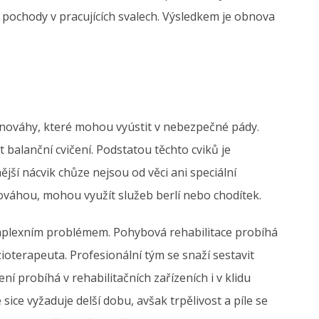
 pochody v pracujících svalech. Výsledkem je obnova
ováhy, které mohou vyústit v nebezpečné pády.
alanční cvičení. Podstatou těchto cviků je
ší nácvik chůze nejsou od věci ani speciální
vnováhou, mohou využít služeb berlí nebo chodítek.
omplexním problémem. Pohybová rehabilitace probíhá
ioterapeuta. Profesionální tým se snaží sestavit
ní probíhá v rehabilitačních zařízeních i v klidu
ice vyžaduje delší dobu, avšak trpělivost a píle se