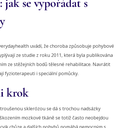
 jak se vypořádat s
y
Everydayhealth uvádí, že choroba způsobuje pohybové
lývají ze studie z roku 2011, která byla publikována
ním ze stěžejních bodů tělesné rehabilitace. Navrátit
 fyzioterapeuti i speciální pomůcky.
i krok
troušenou sklerózou se dá s trochou nadsázky
í poškozením mozkové tkáně se totiž často neobejdou
 Nácvik chůze a dalších pohybů pomáhá nemocným s