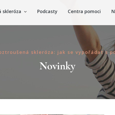
á skleróza
Podcasty
Centra pomoci
N
oztroušená skleróza: jak se vypořádat s 
Novinky