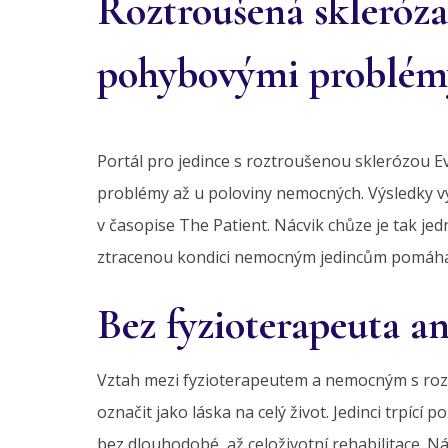
Roztroušená skleróza:
pohybovými problém
Portál pro jedince s roztroušenou sklerózou 
problémy až u poloviny nemocných. Výsledky vyp
v časopise The Patient. Nácvik chůze je tak jed
ztracenou kondici nemocným jedincům pomáhají
Bez fyzioterapeuta an
Vztah mezi fyzioterapeutem a nemocným s roz
označit jako láska na celý život. Jedinci trpíc
bez dlouhodobé, až celoživotní rehabilitace.