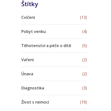
Štítky
Cvičení
(13)
Pobyt venku
(4)
Těhotenství a péče o dítě
(5)
Vaření
(2)
Únava
(2)
Diagnostika
(3)
Život s nemocí
(19)