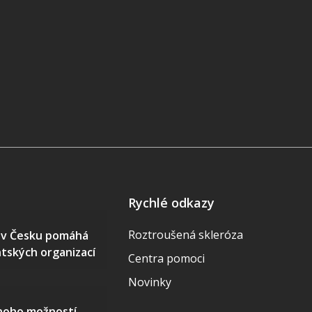
Rychlé odkazy
Roztroušená skleróza
S v Česku pomáhá
ntských organizací
Centra pomoci
Novinky
mnoho možností