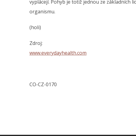
vyplácejí. Pohyb je totiž jednou ze základních li
organismu.
(holi)
Zdroj:
www.everydayhealth.com
CO-CZ-0170