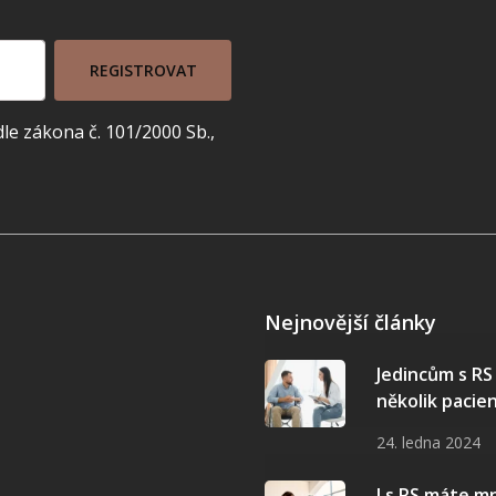
REGISTROVAT
e zákona č. 101/2000 Sb.,
Nejnovější články
Jedincům s R
několik pacie
24. ledna 2024
I s RS máte 