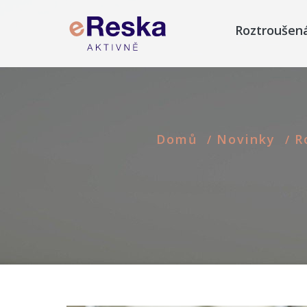
Roztroušen
Domů
Novinky
R
/
/