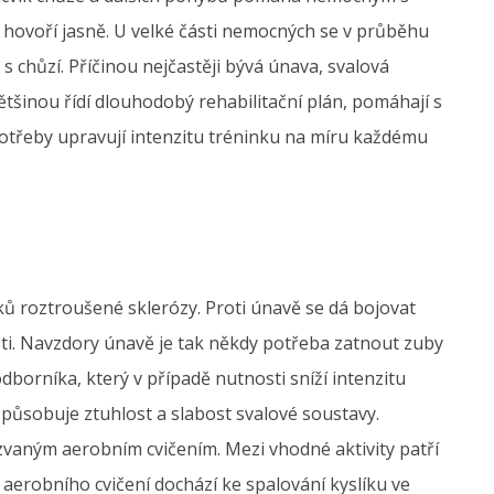
ž hovoří jasně. U velké části nemocných se v průběhu
s chůzí. Příčinou nejčastěji bývá únava, svalová
ětšinou řídí dlouhodobý rehabilitační plán, pomáhají s
otřeby upravují intenzitu tréninku na míru každému
ků roztroušené sklerózy. Proti únavě se dá bojovat
i. Navzdory únavě je tak někdy potřeba zatnout zuby
borníka, který v případě nutnosti sníží intenzitu
působuje ztuhlost a slabost svalové soustavy.
vaným aerobním cvičením. Mezi vhodné aktivity patří
 aerobního cvičení dochází ke spalování kyslíku ve