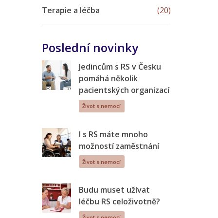
Terapie a léčba
(20)
Poslední novinky
Jedincům s RS v Česku
pomáhá několik
pacientských organizací
Život s nemocí
I s RS máte mnoho
možností zaměstnání
Život s nemocí
Budu muset užívat
léčbu RS celoživotně?
Život s nemocí