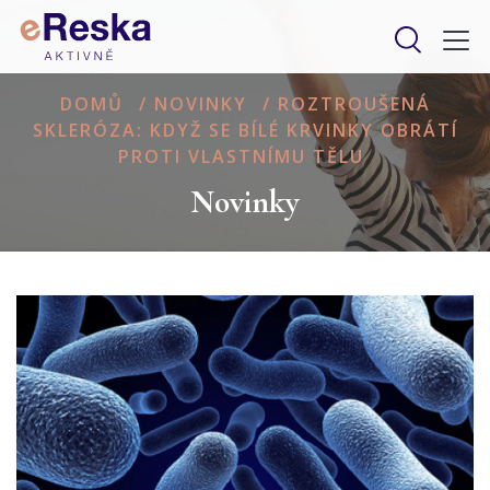
DOMŮ
/
NOVINKY
/
ROZTROUŠENÁ
SKLERÓZA: KDYŽ SE BÍLÉ KRVINKY OBRÁTÍ
PROTI VLASTNÍMU TĚLU
Novinky