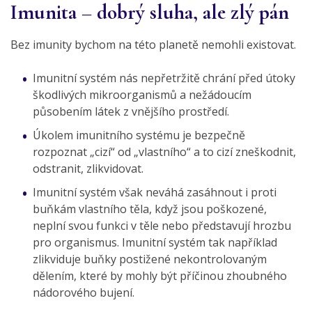
Imunita – dobrý sluha, ale zlý pán
Bez imunity bychom na této planetě nemohli existovat.
Imunitní systém nás nepřetržitě chrání před útoky
škodlivých mikroorganismů a nežádoucím
působením látek z vnějšího prostředí.
Úkolem imunitního systému je bezpečně
rozpoznat „cizí“ od „vlastního“ a to cizí zneškodnit,
odstranit, zlikvidovat.
Imunitní systém však neváhá zasáhnout i proti
buňkám vlastního těla, když jsou poškozené,
neplní svou funkci v těle nebo představují hrozbu
pro organismus. Imunitní systém tak například
zlikviduje buňky postižené nekontrolovaným
dělením, které by mohly být příčinou zhoubného
nádorového bujení.