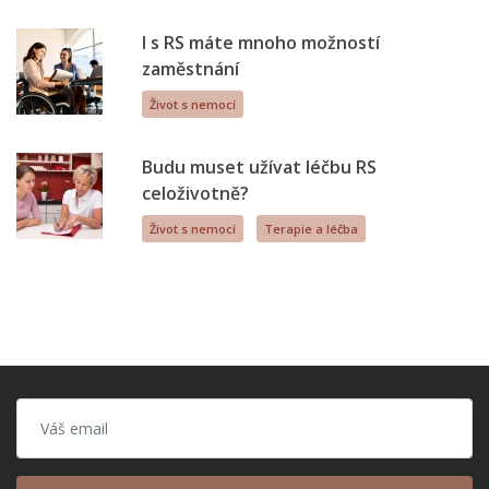
I s RS máte mnoho možností
zaměstnání
Život s nemocí
Budu muset užívat léčbu RS
celoživotně?
Život s nemocí
Terapie a léčba