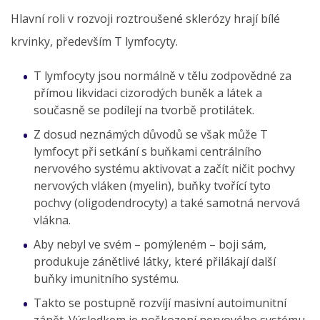
Hlavní roli v rozvoji roztroušené sklerózy hrají bílé
krvinky, především T lymfocyty.
T lymfocyty jsou normálně v tělu zodpovědné za
přímou likvidaci cizorodých buněk a látek a
současně se podílejí na tvorbě protilátek.
Z dosud neznámých důvodů se však může T
lymfocyt při setkání s buňkami centrálního
nervového systému aktivovat a začít ničit pochvy
nervových vláken (myelin), buňky tvořící tyto
pochvy (oligodendrocyty) a také samotná nervová
vlákna.
Aby nebyl ve svém – pomýleném – boji sám,
produkuje zánětlivé látky, které přilákají další
buňky imunitního systému.
Takto se postupně rozvíjí masivní autoimunitní
zánět. Výsledkem je poškození nervového systému