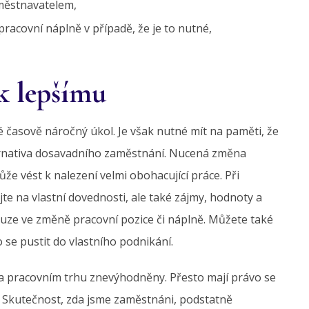
městnavatelem,
acovní náplně v případě, že je to nutné,
k lepšímu
 časově náročný úkol. Je však nutné mít na paměti, že
lternativa dosavadního zaměstnání. Nucená změna
e vést k nalezení velmi obohacující práce. Při
 na vlastní dovednosti, ale také zájmy, hodnoty a
ouze ve změně pracovní pozice či náplně. Můžete také
se pustit do vlastního podnikání.
 pracovním trhu znevýhodněny. Přesto mají právo se
y. Skutečnost, zda jsme zaměstnáni, podstatně