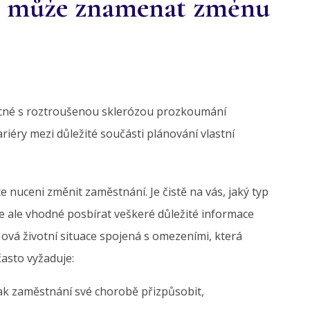
za může znamenat změnu
ocné s roztroušenou sklerózou prozkoumání
riéry mezi důležité součásti plánování vlastní
 nuceni změnit zaměstnání. Je čistě na vás, jaký typ
 je ale vhodné posbírat veškeré důležité informace
Nová životní situace spojená s omezeními, která
asto vyžaduje:
, jak zaměstnání své chorobě přizpůsobit,