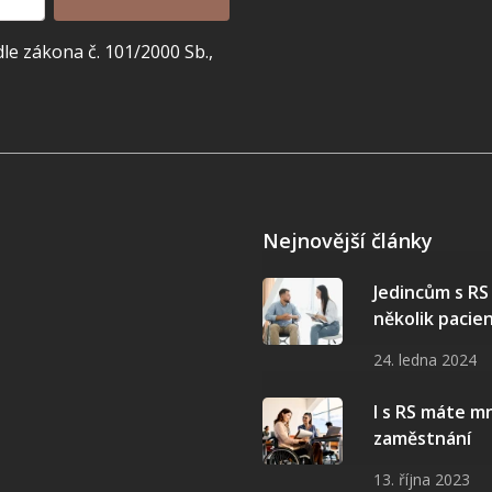
e zákona č. 101/2000 Sb.,
Nejnovější články
Jedincům s R
několik pacie
24. ledna 2024
I s RS máte 
zaměstnání
13. října 2023