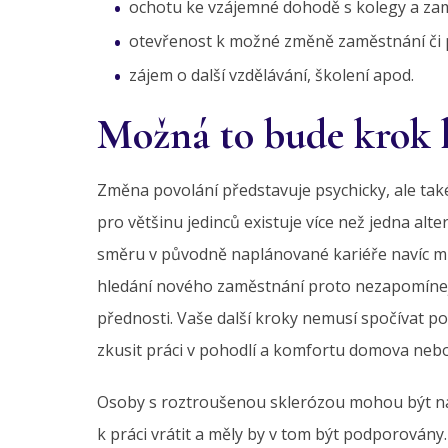
ochotu ke vzájemné dohodě s kolegy a za
otevřenost k možné změně zaměstnání či pr
zájem o další vzdělávání, školení apod.
Možná to bude krok 
Změna povolání představuje psychicky, ale také
pro většinu jedinců existuje více než jedna a
směru v původně naplánované kariéře navíc můž
hledání nového zaměstnání proto nezapomínejte
přednosti. Vaše další kroky nemusí spočívat p
zkusit práci v pohodlí a komfortu domova nebo 
Osoby s roztroušenou sklerózou mohou být na
k práci vrátit a měly by v tom být podporován