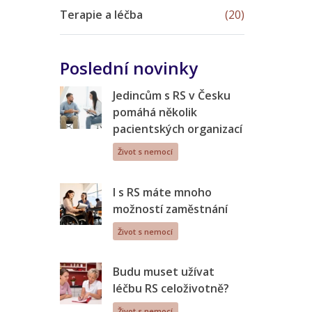
Terapie a léčba
(20)
Poslední novinky
Jedincům s RS v Česku
pomáhá několik
pacientských organizací
Život s nemocí
I s RS máte mnoho
možností zaměstnání
Život s nemocí
Budu muset užívat
léčbu RS celoživotně?
Život s nemocí