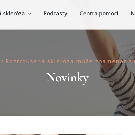
á skleróza
Podcasty
Centra pomoci
N
Roztroušená skleróza může znamenat z
/
Novinky