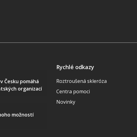
Rychlé odkazy
Roztroušená skleróza
S v Česku pomáhá
ntských organizací
Centra pomoci
Novinky
mnoho možností