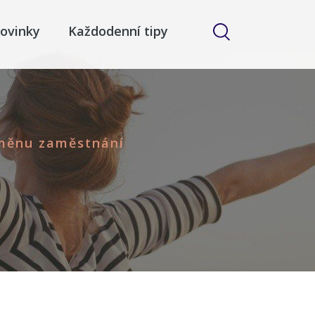
ovinky
Každodenní tipy
měnu zaměstnání