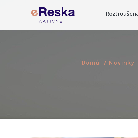
Roztroušen
Domů
Novinky
/