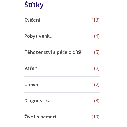
Štítky
Cvičení
(13)
Pobyt venku
(4)
Těhotenství a péče o dítě
(5)
Vaření
(2)
Únava
(2)
Diagnostika
(3)
Život s nemocí
(19)